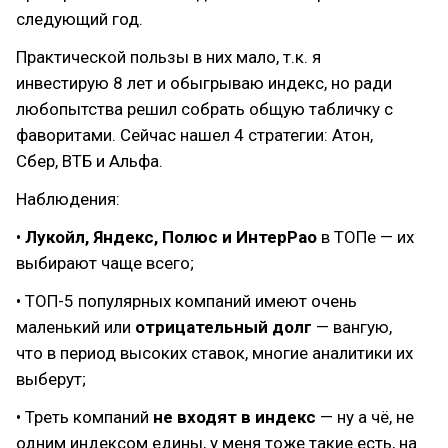
следующий год.
Практической пользы в них мало, т.к. я
инвестирую 8 лет и обыгрываю индекс, но ради
любопытства решил собрать общую табличку с
фаворитами. Сейчас нашел 4 стратегии: Атон,
Сбер, ВТБ и Альфа.
Наблюдения:
•
Лукойл, Яндекс, Полюс и ИнтерРао
в ТОПе — их
выбирают чаще всего;
• ТОП-5 популярных компаний имеют очень
маленький или
отрицательный долг
— вангую,
что в период высоких ставок, многие аналитики их
выберут;
• Треть компаний
не входят в индекс
— ну а чё, не
одним индексом едины, у меня тоже такие есть, на