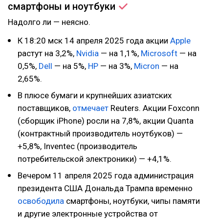
смартфоны и
ноутбуки
Надолго ли — неясно.
К 18:20 мск 14 апреля 2025 года акции
Apple
растут на 3,2%,
Nvidia
— на 1,1%,
Microsoft
— на
0,5%,
Dell
— на 5%,
HP
— на 3%,
Micron
— на
2,65%.
В плюсе бумаги и крупнейших азиатских
поставщиков,
отмечает
Reuters. Акции Foxconn
(сборщик iPhone) росли на 7,8%, акции Quanta
(контрактный производитель ноутбуков) —
+5,8%, Inventec (производитель
потребительской электроники) — +4,1%.
Вечером 11 апреля 2025 года администрация
президента США Дональда Трампа временно
освободила
смартфоны, ноутбуки, чипы памяти
и другие электронные устройства от