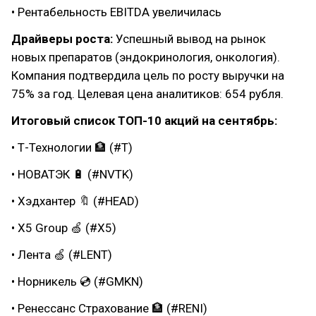
• Рентабельность EBITDA увеличилась
Драйверы роста:
Успешный вывод на рынок
новых препаратов (эндокринология, онкология).
Компания подтвердила цель по росту выручки на
75% за год. Целевая цена аналитиков: 654 рубля.
Итоговый список ТОП-10 акций на сентябрь:
• Т-Технологии 🏦 (#T)
• НОВАТЭК 🔋 (#NVTK)
• Хэдхантер 🔖 (#HEAD)
• Х5 Group 🍏 (#X5)
• Лента 🍏 (#LENT)
• Норникель 💿 (#GMKN)
• Ренессанс Страхование 🏦 (#RENI)