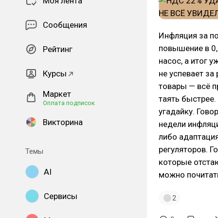
Моя лента
Сообщения
Инфляция за п
повышение в 0,
Рейтинг
насос, а итог 
Курсы
не успевает за 
товары — всё 
Маркет
таять быстрее.
Оплата подписок
угадайку. Гово
Викторина
недели инфляци
либо адаптация
регуляторов. Го
Темы
которые отстаю
AI
можно почита
Сервисы
2