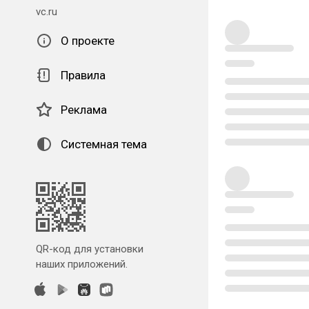
vc.ru
О проекте
Правила
Реклама
Системная тема
QR-код для установки
наших приложений.