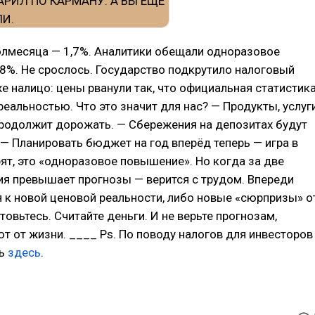
олмесяца — 1,7%. Аналитики обещали одноразовое
8%. Не срослось. Государство подкрутило налоговый
уже налицо: цены рванули так, что официальная статистик
реальностью. Что это значит для нас? — Продукты, услуги
продолжит дорожать. — Сбережения на депозитах будут
 — Планировать бюджет на год вперёд теперь — игра в
рят, это «одноразовое повышение». Но когда за две
я превышает прогнозы — верится с трудом. Впереди
 к новой ценовой реальности, либо новые «сюрпризы» о
товьтесь. Считайте деньги. И не верьте прогнозам,
т от жизни. ____ Ps. По поводу налогов для инвесторов
ть
здесь
.