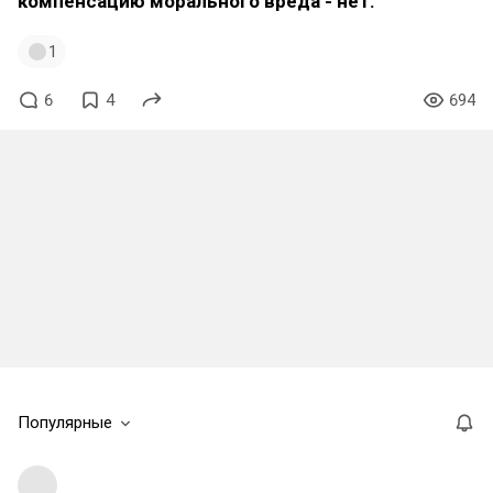
компенсацию морального вреда - нет.
1
6
4
694
Популярные