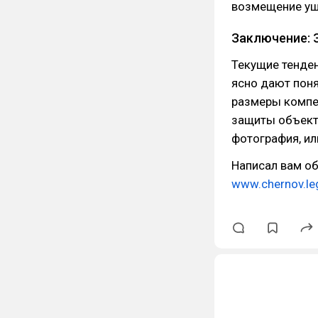
возмещение ущ
Заключение: 
Текущие тенден
ясно дают пон
размеры компен
защиты объекто
фотография, ил
Написал вам об
www.chernov.le