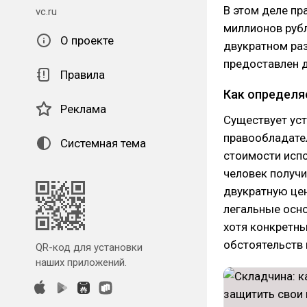
В этом деле пр
vc.ru
миллионов рубл
О проекте
двукратном раз
предоставлен д
Правила
Как определя
Реклама
Существует ус
правообладате
Системная тема
стоимости испо
человек получи
двукратную цен
легальные осн
хотя конкретны
обстоятельств 
QR-код для установки
наших приложений.