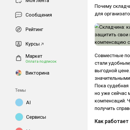
Моя лента
Почему складчи
для организат
Сообщения
Рейтинг
Курсы
Совместные пок
Маркет
Оплата подписок
стали удобным,
выгодной цене
Викторина
значительными
Пока судебная 
Темы
но уже сейчас
компенсаций. Ч
AI
получить спра
Сервисы
Как работает