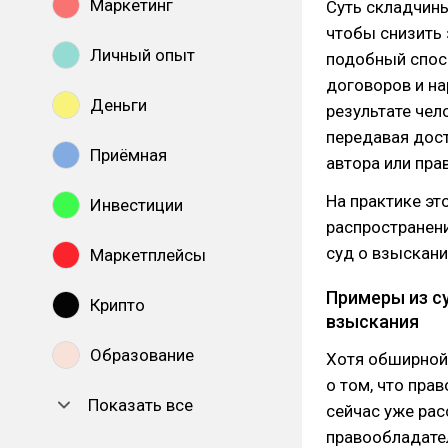
Маркетинг
Суть складчины
чтобы снизить 
Личный опыт
подобный спос
договоров и н
Деньги
результате чел
передавая дост
Приёмная
автора или пра
На практике эт
Инвестиции
распространени
суд о взыскани
Маркетплейсы
Примеры из с
Крипто
взыскания
Образование
Хотя обширной 
о том, что пра
Показать все
сейчас уже рас
правообладате