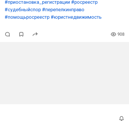
#приостановка_регистрации
#росреестр
#судебныйспор
#перепелкинправо
#помощьросреестр
#юристнедвижимость
908