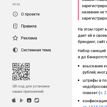
vc.ru
зарегистриро
название не т
О проекте
зарегистриро
Правила
На этом горят 
дает ей и свое
Реклама
брендинг, сайт
Системная тема
Набор санкций
и до банкротст
взыскание к
рублей, иног
штрафы в по
QR-код для установки
недобросове
наших приложений.
повезет (
ч. 2
конфискация 