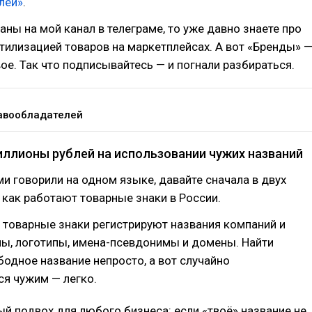
лей»
.
аны на мой канал в телеграме, то уже давно знаете про
утилизацией товаров на маркетплейсах. А вот «Бренды» 
вое. Так что подписывайтесь — и погнали разбираться.
авообладателей
иллионы рублей на использовании чужих названий
и говорили на одном языке, давайте сначала в двух
 как работают товарные знаки в России.
 товарные знаки регистрируют названия компаний и
ны, логотипы, имена-псевдонимы и домены. Найти
бодное название непросто, а вот случайно
я чужим — легко.
й подвох для любого бизнеса: если «твоё» название не