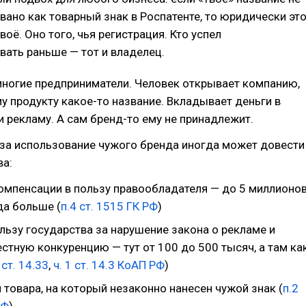
вано как товарный знак в Роспатенте, то юридически эт
воё. Оно того, чья регистрация. Кто успел
вать раньше — тот и владелец.
многие предприниматели. Человек открывает компанию,
му продукту какое-то название. Вкладывает деньги в
 и рекламу. А сам бренд-то ему не принадлежит.
 за использование чужого бренда иногда может довести
ва:
омпенсации в пользу правообладателя — до 5 миллионо
да больше (
п.4 ст. 1515 ГК РФ
)
льзу государства за нарушение закона о рекламе и
стную конкуренцию — тут от 100 до 500 тысяч, а там ка
 ст. 14.33
,
ч. 1 ст. 14.3 КоАП РФ
)
товара, на который незаконно нанесен чужой знак (
п.2