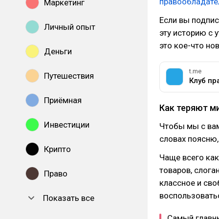
правообладате
Маркетинг
Если вы подпис
Личный опыт
эту историю с 
это кое-что но
Деньги
t.me
Путешествия
Клуб пр
Приёмная
Как теряют м
Инвестиции
Чтобы мы с вам
словах поясню,
Крипто
Чаще всего как
товаров, слога
Право
классное и сво
воспользоватьс
Показать все
Самый главны