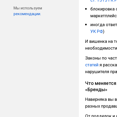
ст. 1515 ГК 
Мы используем
блокировка с
рекомендации.
маркетплейс
иногда ответ
УК РФ
)
И вишенка на т
необходимости 
Законы по част
статей
я расска
нарушителя пра
Что меняется 
«Бренды»
Наверняка вы в
разных продавц
От подделок и 