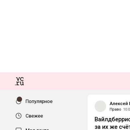
Популярное
Алексей 
Право
10.
Свежее
Вайлдберри
за их же счё