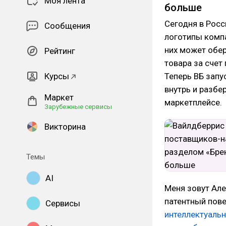
Моя лента
больше
Сегодня в Росс
Сообщения
логотипы компа
них может обер
Рейтинг
товара за счет
Курсы
Теперь ВБ запу
внутрь и разбе
Маркет
маркетплейсе.
Зарубежные сервисы
Викторина
Темы
AI
Меня зовут Але
патентный пов
Сервисы
интеллектуаль