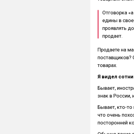
Отговорка «а
едины в свое
проявлять до
продает.
Продаете на ма
поставщиков? О
товарах.
Я видел сотни
Бывает, иност
знак в России, 
Бывает, кто-то
что очень пох
посторонней к