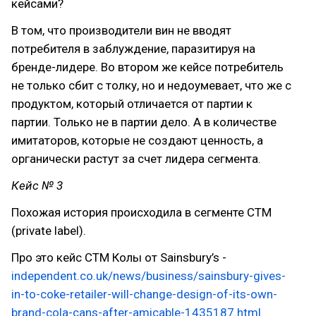
кейсами?
В том, что производители вин не вводят
потребителя в заблуждение, паразитируя на
бренде-лидере. Во втором же кейсе потребитель
не только сбит с толку, но и недоумевает, что же с
продуктом, который отличается от партии к
партии. Только не в партии дело. А в количестве
имитаторов, которые не создают ценность, а
органически растут за счет лидера сегмента.
Кейс № 3
Похожая история происходила в сегменте СТМ
(private label).
Про это кейс СТМ Колы от Sainsbury’s -
independent.co.uk/news/business/sainsbury-gives-
in-to-coke-retailer-will-change-design-of-its-own-
brand-cola-cans-after-amicable-1435187.html