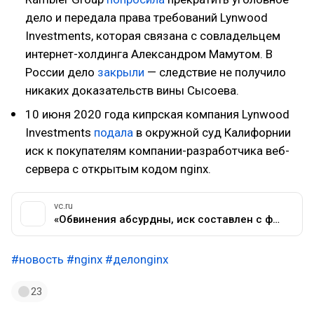
дело и передала права требований Lynwood
Investments, которая связана с совладельцем
интернет-холдинга Александром Мамутом. В
России дело
закрыли
— следствие не получило
никаких доказательств вины Сысоева.
10 июня 2020 года кипрская компания Lynwood
Investments
подала
в окружной суд Калифорнии
иск к покупателям компании-разработчика веб-
сервера с открытым кодом nginx.
vc.ru
«Обвинения абсурдны, иск составлен с фатальными недочётами»: аргументы F5 Networks в деле nginx — Право на vc.ru
#новость
#nginx
#делоnginx
23