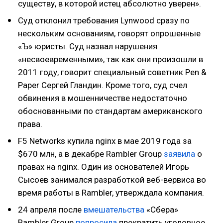
существу, в которой истец абсолютно уверен».
Суд отклонил требования Lynwood сразу по
нескольким основаниям, говорят опрошенные
«Ъ» юристы. Cуд назвал нарушения
«несвоевременными», так как они произошли в
2011 году, говорит специальный советник Pen &
Paper Сергей Гландин. Кроме того, суд счел
обвинения в мошенничестве недостаточно
обоснованными по стандартам американского
права.
F5 Networks купила nginx в мае 2019 года за
$670 млн, а в декабре Rambler Group
заявила
о
правах на nginx. Один из основателей Игорь
Сысоев занимался разработкой веб-вервиса во
время работы в Rambler, утверждала компания.
24 апреля после
вмешательства
«Сбера»
Rambler Group
попросила
прекратить уголовное