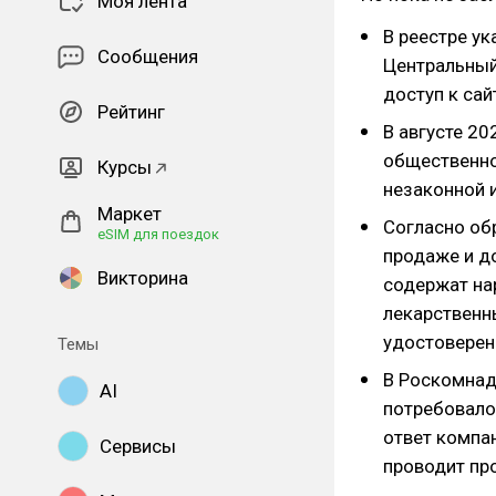
Моя лента
В реестре ук
Сообщения
Центральный
доступ к сай
Рейтинг
В августе 2
общественно
Курсы
незаконной 
Маркет
Согласно об
eSIM для поездок
продаже и д
Викторина
содержат на
лекарственн
удостоверен
Темы
В Роскомнад
AI
потребовало
ответ компа
Сервисы
проводит пр