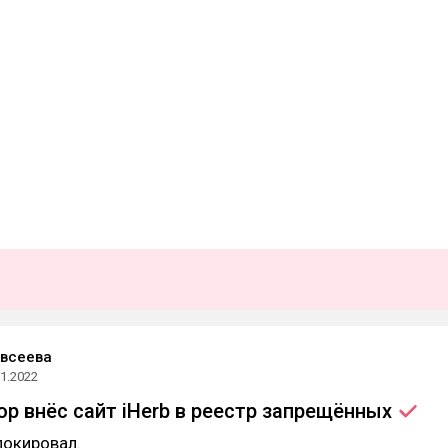
Евсеева
01.2022
р внёс сайт iHerb в реестр
запрещённых
локировал.