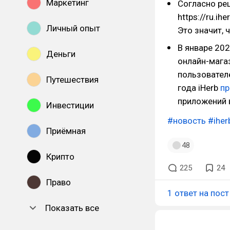
Маркетинг
Согласно ре
https://ru.i
Личный опыт
Это значит, 
В январе 20
Деньги
онлайн-мага
пользовател
Путешествия
года iHerb
п
приложений 
Инвестиции
#новость
#iher
Приёмная
48
Крипто
225
24
Право
1 ответ на пост
Показать все