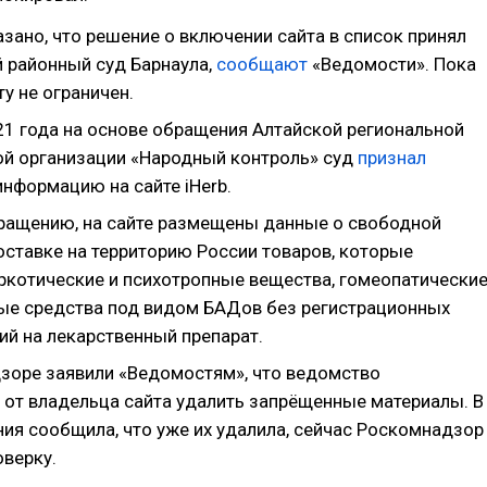
азано, что решение о включении сайта в список принял
 районный суд Барнаула,
сообщают
«Ведомости». Пока
ту не ограничен.
021 года на основе обращения Алтайской региональной
й организации «Народный контроль» суд
признал
информацию на сайте iHerb.
ращению, на сайте размещены данные о свободной
оставке на территорию России товаров, которые
ркотические и психотропные вещества, гомеопатически
ые средства под видом БАДов без регистрационных
ий на лекарственный препарат.
зоре заявили «Ведомостям», что ведомство
 от владельца сайта удалить запрёщенные материалы. В
ния сообщила, что уже их удалила, сейчас Роскомнадзор
оверку.