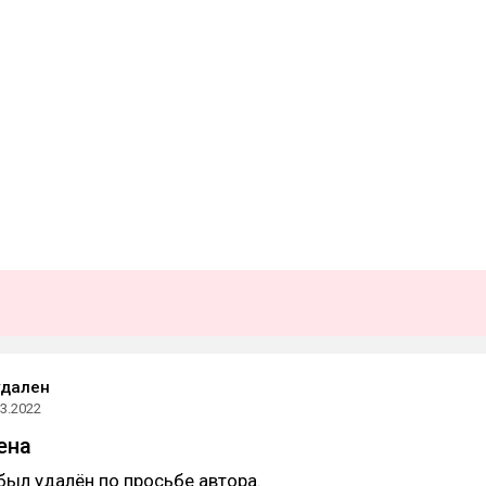
удален
03.2022
ена
был удалён по просьбе автора.