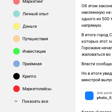
Маркетинг
Об этом законе
наклеенную на 
Личный опыт
одного из 500 
напрямую.
Деньги
В итоге город 
Путешествия
которых этот з
Горожане начал
Инвестиции
жаловаться во 
Приёмная
Власти сообщил
Но в итоге уви
Крипто
минстрой выпус
Маркетплейсы
disk.yande
photo_5
Показать все