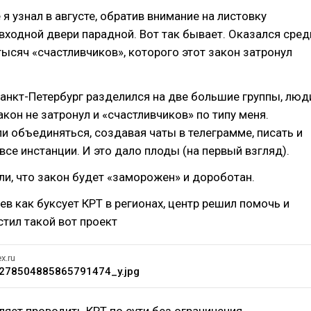
 я узнал в августе, обратив внимание на листовку
входной двери парадной. Вот так бывает. Оказался сред
тысяч «счастливчиков», которого этот закон затронул
Санкт-Петербург разделился на две большие группы, люд
акон не затронул и «счастливчиков» по типу меня.
и объединяться, создавая чаты в телеграмме, писать и
все инстанции. И это дало плоды (на первый взгляд).
и, что закон будет «заморожен» и дороботан.
дев как буксует КРТ в регионах, центр решил помочь и
тил такой вот проект
x.ru
278504885865791474_y.jpg