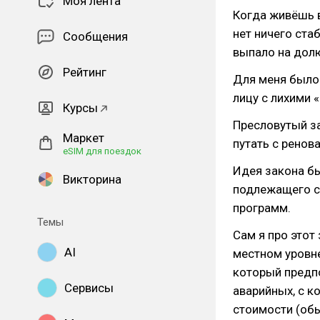
Моя лента
Когда живёшь в
нет ничего ста
Сообщения
выпало на долю
Рейтинг
Для меня было 
лицу с лихими 
Курсы
Пресловутый за
Маркет
путать с ренов
eSIM для поездок
Идея закона бы
Викторина
подлежащего с
программ.
Темы
Сам я про этот 
AI
местном уровне
который предпо
Сервисы
аварийных, с 
стоимости (обы