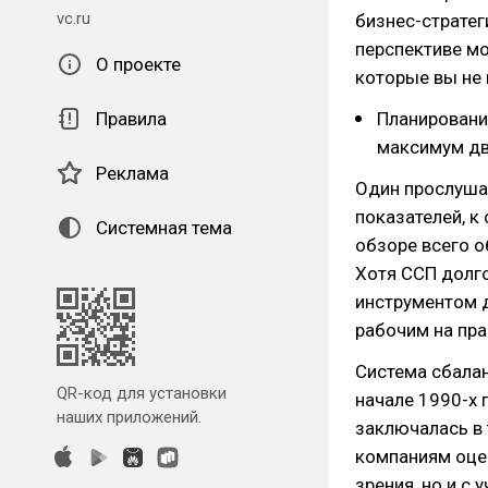
vc.ru
бизнес-стратег
перспективе мо
О проекте
которые вы не
Правила
Планировани
максимум дв
Реклама
Один прослуша
показателей, к
Системная тема
обзоре всего 
Хотя ССП долг
инструментом д
рабочим на пра
Система сбала
QR-код для установки
начале 1990-х
наших приложений.
заключалась в 
компаниям оцен
зрения, но и с 