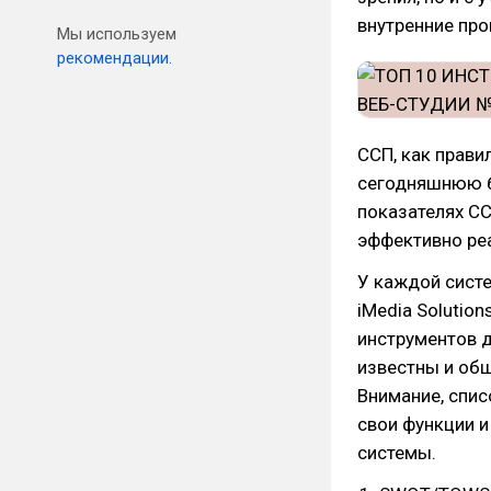
внутренние про
Мы используем
рекомендации.
ССП, как прави
сегодняшнюю б
показателях СС
эффективно ре
У каждой систе
iMedia Solutio
инструментов д
известны и об
Внимание, спис
свои функции 
системы.