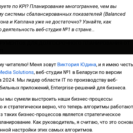
уете по KPI? Планирование многограннее, чем вы
у системы сбалансированных показателей (Balanced
тона и Каплана уже не достаточно? Узнайте, как
 деятельность веб-студия №1 в стране…
му читателю! Меня зовут
Виктория Юдина
, и я имею чест
Media Solutions
, веб-студии №1 в Беларуси по версии
а 2024. Мы лидер области IT по производству веб-
бильных приложений, Enterprise-решений для бизнеса.
оты мы сумели выстроить наши бизнес-процессы
о и стратегически верно, что теперь алгоритмы работаю
из таких бизнес-процессов является стратегическое
ланирование. Как руководитель, я считаю, что это основ
нной настройки этих самых алгоритмов.