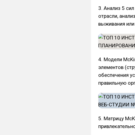
3. Анализ 5 си
отрасли, анали
выживания или
4. Модели McKi
элементов (стру
обеспечения ус
правильную орг
5. Матрицу McK
привлекательно