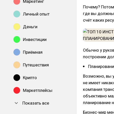
Маркетинг
Почему? Потому
где вы должны 
Личный опыт
счёт каких рес
Деньги
Инвестиции
Обычно у руко
Приёмная
построении до
Путешествия
Планирование
Возможно, вы у
Крипто
не имеет никак
компания транс
Маркетплейсы
объективно ма
планирование н
Показать все
Бизнес-мир ме