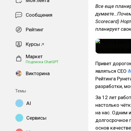
Моя лента
Все еще планир
думаете…Почем
Сообщения
Scorecard) Нор
планирует свою
Рейтинг
Курсы
Маркет
Подписка ChatGPT
Привет дорого
являться CEO
i
Викторина
Рейтинга Рунет
разработки, мо
Темы
За 12 лет раб
AI
настолько чётк
на нас. Одним 
Сервисы
долгосрочное п
основ качестве