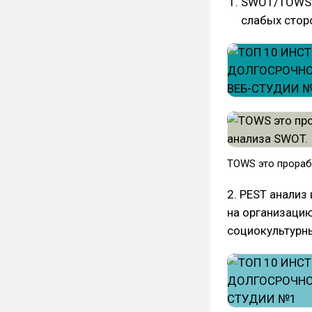
SWOT/TOWS а
слабых сторо
TOWS это прораб
2. PEST анализ
на организацию
социокультурны