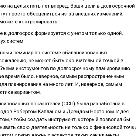
ию на целых пять лет вперед. Ваши цели в долгосрочной
гут просто обесцениться из-за внешних изменений,
 можете контролировать.
е в долгосрок формируется с учетом только одной,
ух систем.
нный семинар по системе сбалансированных
 сожалению, не может быть окончательной точкой в
объема инструментов по долгосрочному планированию.
ое время было, наверное, самым распространенным
ля планирования на много лет. И, наверное, самым
ктике вариантом.
нсированных показателей (ССП) была разработана в
 годов Робертом Капланом и Дэвидом Нортоном. Идея
том, чтобы создать инструмент, который позволил бы
ивать свою деятельность не только с финансовой точк
учетом других важных аспектов, таких как клиенты,