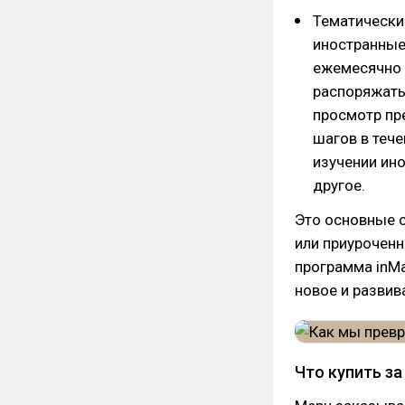
Тематические
иностранные 
ежемесячно 
распоряжать
просмотр пре
шагов в теч
изучении ин
другое.
Это основные с
или приуроченн
программа inMa
новое и разви
Что купить з