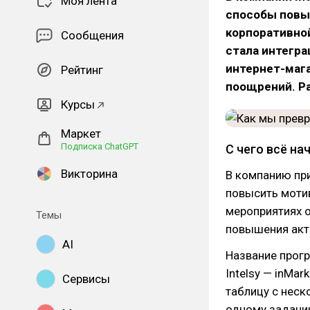
Моя лента
способы повы
корпоративно
Сообщения
стала интегра
интернет-мага
Рейтинг
поощрений. Ра
Курсы
Маркет
Подписка ChatGPT
С чего всё на
Викторина
В компанию пр
повысить моти
мероприятиях о
Темы
повышения акти
AI
Название прог
Intelsy — inMa
Сервисы
таблицу с неск
одному заданию