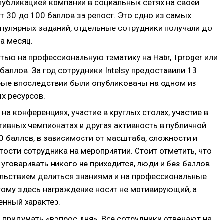
публикацией компании в социальных сетях на своей
т 30 до 100 баллов за репост. Это одно из самых
опулярных заданий, отдельные сотрудники получали до
а месяц.
тью на профессиональную тематику на Habr, Tproger или
баллов. За год сотрудники Intelsy предоставили 13
орые впоследствии были опубликованы на одном из
х ресурсов.
на конференциях, участие в круглых столах, участие в
ивных чемпионатах и другая активность в публичной
0 баллов, в зависимости от масштаба, сложности и
тости сотрудника на мероприятии. Стоит отметить, что
 уговаривать никого не приходится, люди и без баллов
ольствием делиться знаниями и на профессиональные
этому здесь награждение носит не мотивирующий, а
енный характер.
 придумать «вопрос дня». Все сотрудники отвечают на