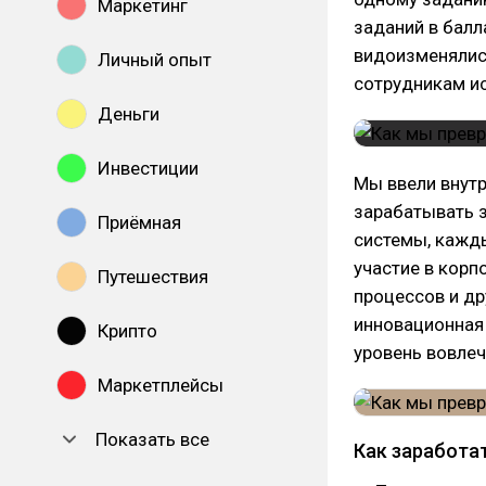
Маркетинг
заданий в балл
видоизменялись
Личный опыт
сотрудникам и
Деньги
Инвестиции
Мы ввели внут
зарабатывать з
Приёмная
системы, кажд
участие в кор
Путешествия
процессов и др
инновационная
Крипто
уровень вовлеч
Маркетплейсы
Показать все
Как заработа