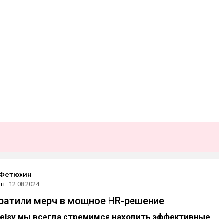
 Фетюхин
ыт
12.08.2024
ратили мерч в мощное HR-решение
telsy мы всегда стремимся находить эффективные