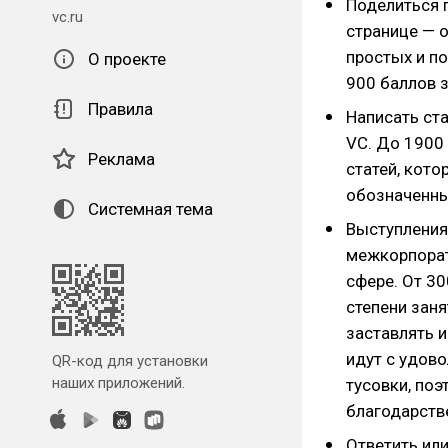
Поделиться 
vc.ru
странице — о
простых и п
О проекте
900 баллов з
Правила
Написать ста
VC. До 1900 
Реклама
статей, кот
обозначенны
Системная тема
Выступления 
межкорпорат
сфере. От 30
степени заня
заставлять и
идут с удов
QR-код для установки
наших приложений.
тусовки, по
благодарств
Ответить или