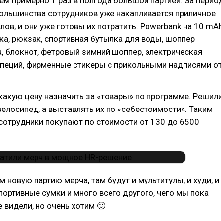
м примерно 1 раз в полгода большой партией. За перио
большинства сотрудников уже накапливается приличное
лов, и они уже готовы их потратить. Powerbank на 10 mAh
ка, рюкзак, спортивная бутылка для воды, шоппер
а, блокнот, фетровый зимний шоппер, электрическая
специй, фирменные стикеры с прикольными надписями о
какую цену назначить за «товары» по программе. Решил
велосипед, а выставлять их по «себестоимости». Таким
сотрудники покупают по стоимости от 130 до 6500
 новую партию мерча, там будут и мультитулы, и худи, и
портивные сумки и много всего другого, чего мы пока
 видели, но очень хотим 🙂