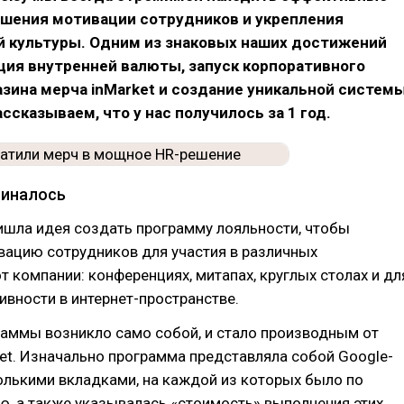
шения мотивации сотрудников и укрепления
й культуры. Одним из знаковых наших достижений
ция внутренней валюты, запуск корпоративного
зина мерча inMarket и создание уникальной систем
ссказываем, что у нас получилось за 1 год.
чиналось
ишла идея создать программу лояльности, чтобы
вацию сотрудников для участия в различных
т компании: конференциях, митапах, круглых столах и дл
вности в интернет-пространстве.
раммы возникло само собой, и стало производным от
rket. Изначально программа представляла собой Google-
олькими вкладками, на каждой из которых было по
, а также указывалась «стоимость» выполнения этих