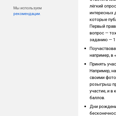
лёгкий опрос
Мы используем
интересных 
рекомендации.
которые публ
Первый прав
вопрос — тож
заданию — 1
Поучаствова
например, в 
Принять учас
Например, н
своими фото
розыгрыш пр
участие, и в
баллов.
Дни рождени
бесконечнос