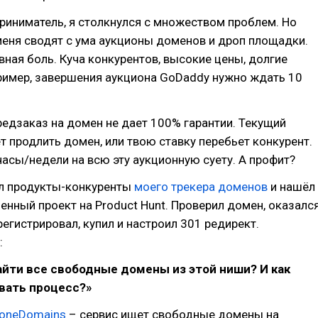
риниматель, я столкнулся с множеством проблем. Но
еня сводят с ума аукционы доменов и дроп площадки.
ная боль. Куча конкурентов, высокие цены, долгие
ример, завершения аукциона GoDaddy нужно ждать 10
едзаказ на домен не дает 100% гарантии. Текущий
 продлить домен, или твою ставку перебьет конкурент.
часы/недели на всю эту аукционную суету. А профит?
ил продукты-конкуренты
моего трекера доменов
и нашёл
нный проект на Product Hunt. Проверил домен, оказалс
егистрировал, купил и настроил 301 редирект.
:
найти все свободные домены из этой ниши? И как
вать процесс?»
oneDomains
– сервис ищет свободные домены на