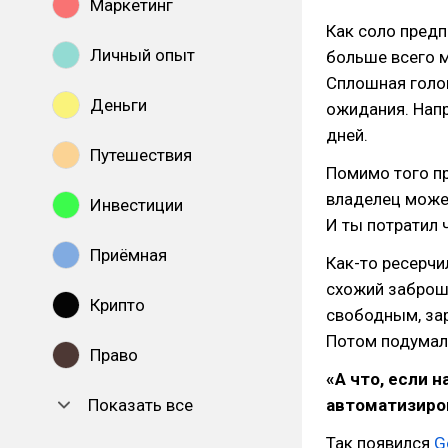
Маркетинг
Как соло предп
Личный опыт
больше всего м
Сплошная голов
Деньги
ожидания. Нап
дней.
Путешествия
Помимо того пр
владелец может
Инвестиции
И ты потратил 
Приёмная
Как-то ресерч
схожий заброше
Крипто
свободным, зар
Потом подумал
Право
«А что, если 
Показать все
автоматизиро
Так появился
G