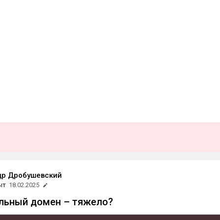
др Дробушевский
ыт
18.02.2025
льный домен – тяжело?