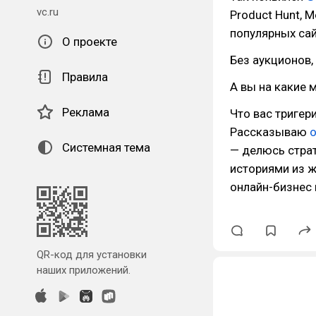
vc.ru
Product Hunt, M
популярных са
О проекте
Без аукционов,
Правила
А вы на какие 
Реклама
Что вас тригер
Рассказываю
о
Системная тема
— делюсь стра
историями из ж
онлайн-бизнес 
QR-код для установки
наших приложений.