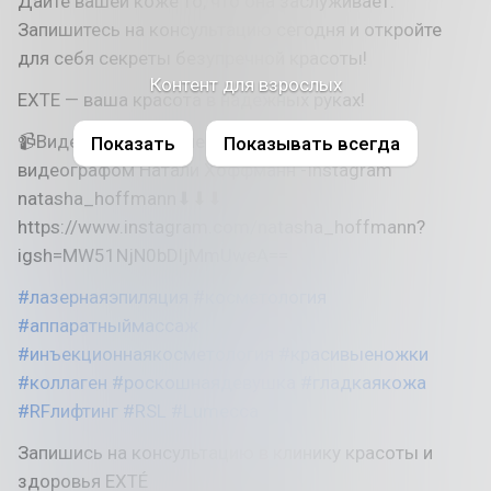
Дайте вашей коже то, что она заслуживает.
Запишитесь на консультацию сегодня и откройте
для себя секреты безупречной красоты!
Контент для взрослых
EXTE — ваша красота в надежных руках!
📹Видео предоставлено нашим Другом
Показать
Показывать всегда
видеографом Натали Хоффманн -Instagram
natasha_hoffmann⬇⬇⬇
https://www.instagram.com/natasha_hoffmann?
igsh=MW51NjN0bDljMmUweA==
#лазернаяэпиляция
#косметология
#аппаратныймассаж
#инъекционнаякосметология
#красивыеножки
#коллаген
#роскошнаядевушка
#гладкаякожа
#RFлифтинг
#RSL
#Lumecca
Запишись на консультацию в клинику красоты и
здоровья EXTÉ