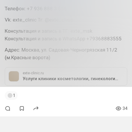
Телефон: +7 936 888 3 555
Vk: exte_clinic Тг: @exte_clinic
Консультация и запись в ТГ: exte_msk
Консультация и запись в WhatsApp +79368883555
Адрес: Москва, ул. Садовая-Черногрязская 11/2
(м.Красные ворота)
exte-clinic.ru
Услуги клиники косметологии, гинекологии, урологии EXTE - Цены, Стоимость, прайс-лист
1
34