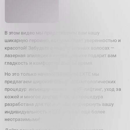
В этом видео мы представляем вам нашу
шикарную героиню, которая сияет уверенностью и
красотой! Забудьте о нежелательных волосах —
лазерная эпиляция в нашей клинике подарит вам
гладкость и комфорт на долгое время.
Но это только начало! В клинике EXTE мы
предлагаем широкий спектр косметологических
процедур: инъекции коллагена, RF-лифтинг, уход за
кожей и многое другое. Каждая процедура
разработана для того, чтобы подчеркнуть вашу
индивидуальность и сделать вас ещё более
неотразимыми!