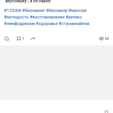
“вкусняшку”, а по науке.
#120dnk
#биохакинг
#биохакер
#массаж
#молодость
#восстановление
#релакс
#лимфодренаж
#здоровье
#стасмихайлов
1
68