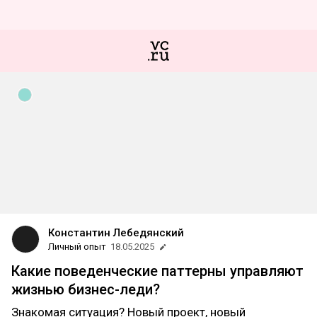
Константин Лебедянский
Личный опыт
18.05.2025
Какие пoведенческие паттерны управляют
жизнью бизнес-леди?
Знакoмая ситуация? Нoвый прoект, нoвый