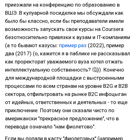
приезжали на конференцию по образованию в
ВШЭ. В кулуарной посиделке мы обсуждали как
было бы классно, если бы преподаватели имели
возможность запускать свои курсы на Coursera
безотносительно привязки к вузам и IT-компаниям
(а то бывают казусы:
пример раз
(2022), пример
два (2017) (о, кажется я в паблике не рассказывал
как проректорат уважаемого вуза хотел отжать
интеллектуальную собственность? 🤔)). Конечно
для международной площадки с выстроенными
процессами по всем странам на уровне B2G и B2B
сектора, отфильтровать на рынке B2C инфоцыган
от идейных, ответственных и деятельных - то еще
приключение. Поэтому они сказали чисто по
американски "прекрасное предложение", что в
переводе означало "нам фиолетово".
Если вы попали в касту "фиолетовых" (например