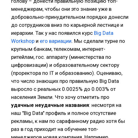
голову – донести правильную позицию топ-
менеджерам, чтобы они это знание уже в
добровольно-принудительном порядке донесли
до сотрудников вниз по карьерной лестнице и
иерархии. Так у нас появился курс
Big Data
Workshop
и
его вариации
. Мы сделали турне по
крупным банкам, телекомам, интернет-
ритейлам, гос. аппарату (министерства по
цифровизации) и образовательному сектору
(проректора по IT и образованию). Оцениваю,
что число знающих про правильную Big Data
выросло с реальных 0.0025% до 0.003% от
населения Земли. Что хочу отметить про
удачные неудачные названия
: несмотря на
наш "Big Data" профиль и полное отсутствие
рекламы, к нам по сарафанному радио хотя бы
раз в год приходит на обучение топ-
менеджеров новая компания. Например,