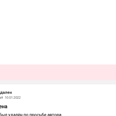
удален
ыт
10.01.2022
ена
был удалён по просьбе автора.