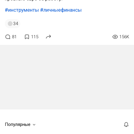
#инструменты
#личныефинансы
34
81
115
156K
Популярные