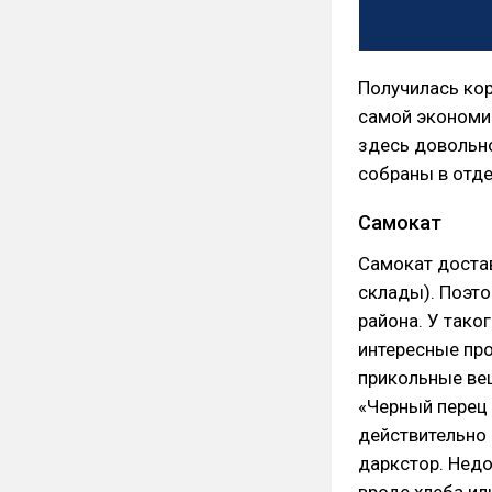
Получилась кор
самой экономич
здесь довольно
собраны в отд
Самокат
Самокат достав
склады). Поэто
района. У тако
интересные про
прикольные вещ
«Черный перец 
действительно 
даркстор. Недо