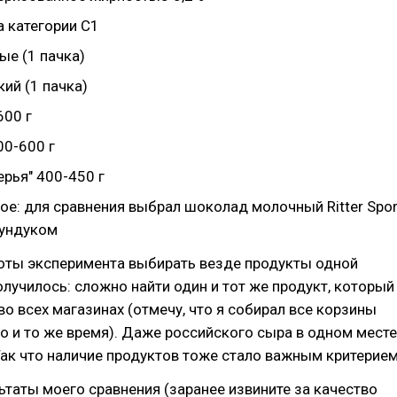
а категории С1
ые (1 пачка)
ий (1 пачка)
600 г
0-600 г
рья" 400-450 г
ое: для сравнения выбрал шоколад молочный Ritter Spor
фундуком
тоты эксперимента выбирать везде продукты одной
олучилось: сложно найти один и тот же продукт, который
 во всех магазинах (отмечу, что я собирал все корзины
о и то же время). Даже российского сыра в одном месте
Так что наличие продуктов тоже стало важным критерием
льтаты моего сравнения (заранее извините за качество