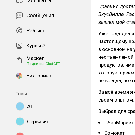
Моя лента
Сравнил достав
ВкусВилла. Рас
Сообщения
вышел мой ста
Рейтинг
Уже года два я
настоящему нра
Курсы
в основном на 
неотъемлемой 
Маркет
Подписка ChatGPT
продуктов: ими
которую преим
Викторина
не всегда, но я
За всё время я
Темы
своим опытом.
AI
Выбрал для сра
Сервисы
СберМаркет
Самокат