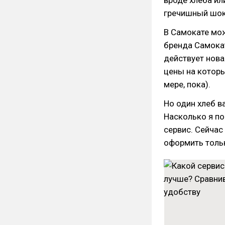
вроде хлеба ил
гречишный шоко
В Самокате мо
бренда Самокат
действует нова
цены на которы
мере, пока).
Но один хлеб в
Насколько я по
сервис. Сейчас
оформить тольк