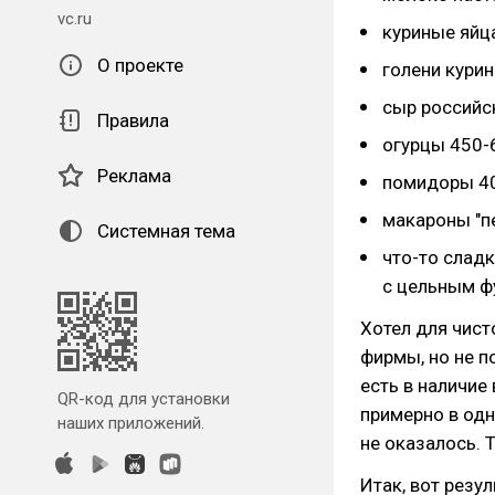
vc.ru
куриные яйц
О проекте
голени курин
сыр российск
Правила
огурцы 450-
Реклама
помидоры 40
макароны "пе
Системная тема
что-то сладк
с цельным 
Хотел для чис
фирмы, но не п
есть в наличие
QR-код для установки
примерно в одн
наших приложений.
не оказалось. 
Итак, вот резу