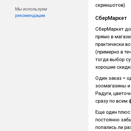
скриншотов).
Мы используем
рекомендации.
СберМаркет
СберМаркет дос
прямо в магази
практически вс
(примерно в те
тогда выбор су
хорошие скидк
Один заказ = од
зоомагазины и 
Радуги, цветоч
сразу по всем 
Еще один плюс:
постоянно забы
попались ли ра