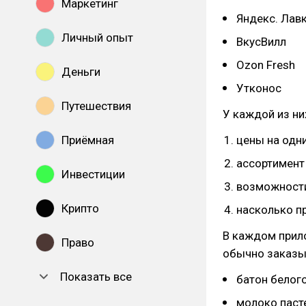
Маркетинг
Яндекс. Лав
Личный опыт
ВкусВилл
Ozon Fresh
Деньги
Утконос
Путешествия
У каждой из ни
Приёмная
цены на одни
ассортимент
Инвестиции
возможност
Крипто
насколько п
В каждом прило
Право
обычно заказы
Показать все
батон белог
молоко паст