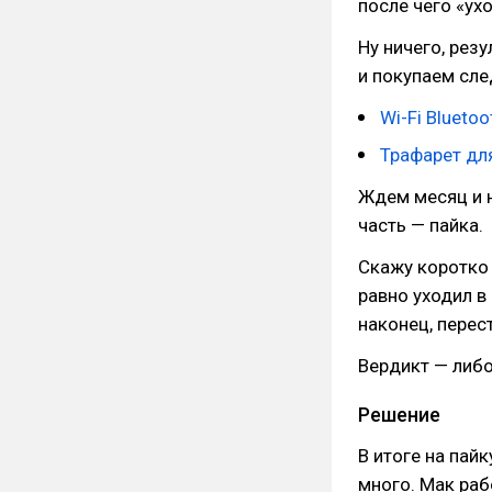
после чего «ух
Ну ничего, резу
и покупаем сл
Wi-Fi Blueto
Трафарет для
Ждем месяц и н
часть — пайка.
Скажу коротко 
равно уходил в
наконец, перес
Вердикт — либо
Решение
В итоге на пайк
много. Мак раб