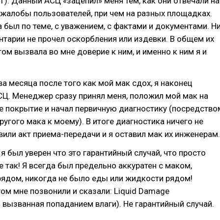
1). Данный АСЦ «зацепил» меня тем, как они отвечали на
жалобы пользователей, при чем на разных площадках.
а был по теме, с уважением, с фактами и документами. Н
тарии не прочел оскорбления или издевки. В общем их
том вызвала во мне доверие к ним, и именно к ним я и
ва месяца после того как мой мак сдох, я наконец
Ц. Менеджер сразу принял меня, положил мой мак на
е покрытие и начал первичную диагностику (посредство
угого мака к моему). В итоге диагностика ничего не
вили акт приема-передачи и я оставил мак их инженерам.
я был уверен что это гарантийный случай, что просто
е так! Я всегда был предельно аккуратен с маком,
рядом, никогда не было еды или жидкости рядом!
ом мне позвонили и сказали: Liquid Damage
 вызванная попаданием влаги). Не гарантийный случай.