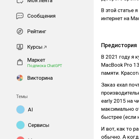
Моя лента
В этой статье 
Сообщения
интернет на Ma
Рейтинг
Предистория
Курсы
В 2021 году я 
Маркет
MacBook Pro 13
Подписка ChatGPT
памяти. Красот
Викторина
Заказ ехал поч
производитель
Темы
early 2015 на ч
максимально от
AI
быстрее (если 
Сервисы
И вот, как то р
обычно. А когд