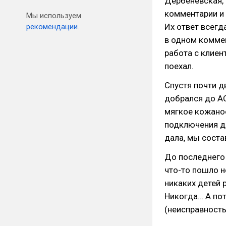
Дербеневская, 
комментарии и 
Мы используем
Их ответ всегд
рекомендации.
в одном коммен
работа с клиен
поехал.
Спустя почти д
добрался до АС
мягкое кожано
подключения др
дала, мы соста
До последнего 
что-то пошло н
никаких детей 
Никогда… А пот
(неисправность