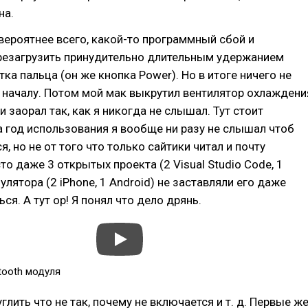
на.
 вероятнее всего, какой-то программный сбой и
резагрузить принудительно длительным удержанием
тка пальца (он же кнопка Power). Но в итоге ничего не
 началу. Потом мой мак выкрутил вентилятор охлаждени
и заорал так, как я никогда не слышал. Тут стоит
а год использования я вообще ни разу не слышал чтоб
, но не от того что только сайтики читал и почту
то даже 3 открытых проекта (2 Visual Studio Code, 1
улятора (2 iPhone, 1 Android) не заставляли его даже
ся. А тут ор! Я понял что дело дрянь.
etooth модуля
глить что не так, почему не включается и т. д. Первые ж