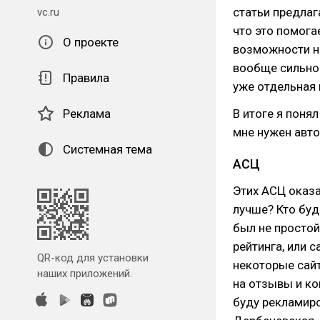
статьи предла
vc.ru
что это помогае
О проекте
возможности не
вообще сильно 
Правила
уже отдельная 
В итоге я поня
Реклама
мне нужен авто
Системная тема
АСЦ
Этих АСЦ оказа
лучше? Кто буд
был не простой
рейтинга, или 
QR-код для установки
некоторые сайт
наших приложений.
на отзывы и ко
буду рекламиров