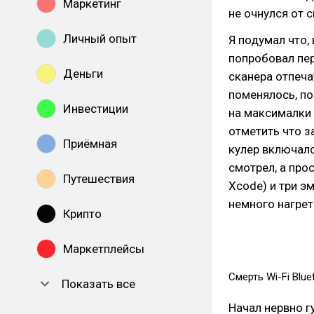
Маркетинг
не очнулся от с
Личный опыт
Я подумал что,
попробовал пе
Деньги
сканера отпеча
поменялось, по
Инвестиции
на максималки 
отметить что з
Приёмная
кулер включался
смотрел, а прос
Путешествия
Xcode) и три эм
немного нагреть
Крипто
Маркетплейсы
Смерть Wi-Fi Blu
Показать все
Начал нервно гу