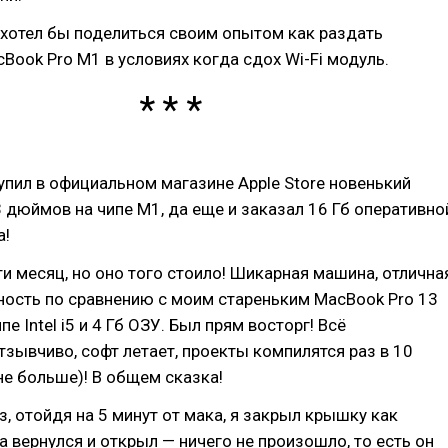
я хотел бы поделиться своим опытом как раздать
cBook Pro M1 в условиях когда сдох Wi-Fi модуль.
купил в официальном магазине Apple Store новенький
 дюймов на чипе M1, да еще и заказал 16 Гб оперативно
а!
ти месяц, но оно того стоило! Шикарная машина, отлична
ность по сравнению с моим стареньким MacBook Pro 13
ипе Intel i5 и 4 Гб ОЗУ. Был прям восторг! Всё
зывчиво, софт летает, проекты компилятся раз в 10
не больше)! В общем сказка!
аз, отойдя на 5 минут от мака, я закрыл крышку как
а вернулся и открыл — ничего не произошло, то есть он