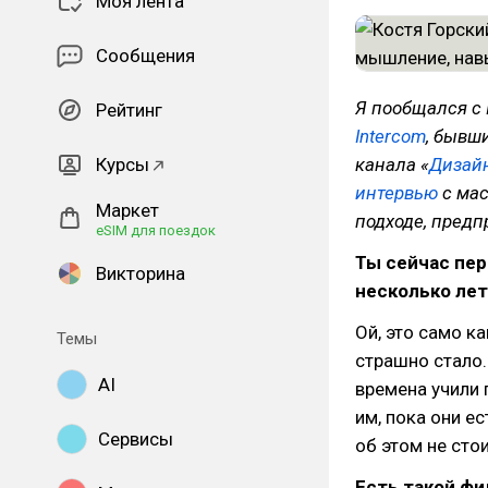
Моя лента
Сообщения
Я пообщался с
Рейтинг
Intercom
, бывш
Курсы
канала «
Дизайн
интервью
с мас
Маркет
подходе, предп
eSIM для поездок
Ты сейчас пер
Викторина
несколько лет
Ой, это само ка
Темы
страшно стало.
AI
времена учили 
им, пока они е
Сервисы
об этом не стои
Есть такой фи