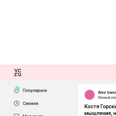
Популярное
Alex Ivan
Личный оп
Свежее
Костя Горски
мышление, н