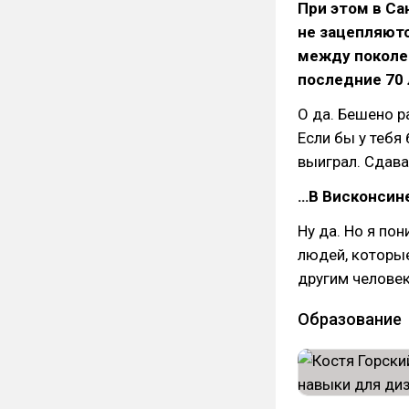
При этом в Са
не зацепляют
между поколе
последние 70 
О да. Бешено ра
Если бы у тебя
выиграл. Сдава
…В Висконсин
Ну да. Но я по
людей, которы
другим человек
Образование