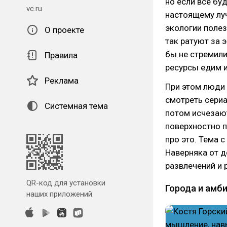
но если все бу
vc.ru
настоящему лу
экологии полез
О проекте
так ратуют за 
бы не стремили
Правила
ресурсы едим и 
Реклама
При этом люди 
смотреть сериа
Системная тема
потом исчезают
поверхностно п
про это. Тема 
Наверняка от д
развлечений и 
QR-код для установки
Города и амб
наших приложений.