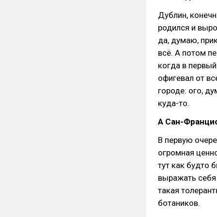
Дублин, конечн
родился и выро
да, думаю, при
всё. А потом п
когда в первый
офигевал от вс
городе: ого, д
куда-то.
А Сан-Францис
В первую очере
огромная ценно
тут как будто
выражать себя 
такая толерант
ботаников.