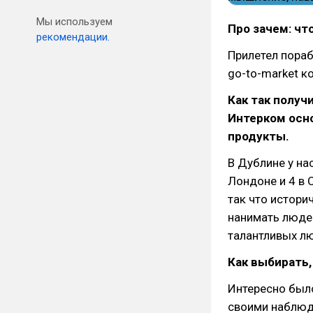
Мы используем
Про зачем: чт
рекомендации.
Прилетел пораб
go-to-market к
Как так получ
Интерком осно
продукты.
В Дублине у на
Лондоне и 4 в 
так что истори
нанимать людей
талантливых лю
Как выбирать,
Интересно было
своими наблюд