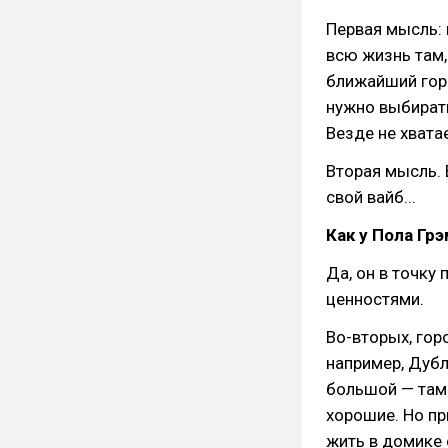
Первая мысль:
всю жизнь там,
ближайший гор
нужно выбирать
Везде не хвата
Вторая мысль. 
свой вайб...
Как у Пола Грэ
Да, он в точку
ценностями.
Во-вторых, гор
например, Дубл
большой — там 
хорошие. Но пр
жить в домике 