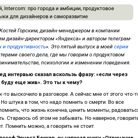
 Костей Горским, дизайн-менеджером в компании
им дизайн-директором «Яндекса» и автором телеграм-
 и продуктивность
». Это пятый выпуск в моей
серии
терами своего дела, где мы говорим о продуктовом
ринимательстве, психологии и изменении поведения.
ед интервью сказал вскользь фразу: «если через
 буду еще жив». Это ты к чему?
к-то выскочило в разговоре. А сейчас мне от этого что-т
 Но штука в том, что надо помнить о смерти. Во все
помнить, что жизнь конечна, ценить моменты, радоватьс
сть. Стараюсь об этом не забывать. Но наверное, говорит
т. Помнить можно, а говорить не стоит.
лософ Эрнест Беккер, он написал книгу «Отрицание