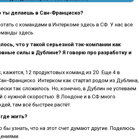
о ты делаешь в Сан-Франциско?
отать с командами в Интеркоме здесь в СФ. У нас все
оманды здесь.
илось, что у такой серьезной тэк-компании как
вные силы в Дублине? Я говорю про разработку и
с, кажется, 12 продуктовых команд из 20. Еще 4 в
Сан-Франциско. Интерком как стартап родом из Дублина,
чески так сложилось. Но, конечно, в Дублин не успеваем
 с нужной скоростью. В Лондоне и в СФ много
дей, там всё быстрее растёт.
 где жить?
 бы узнать, что на этот счет думают другие. Поделюсь
ениями.