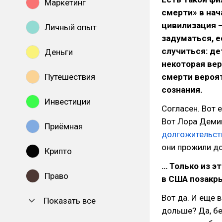
Маркетинг
смерти» в нач
цивилизация —
Личный опыт
задуматься, е
случиться: де
Деньги
некоторая вер
Путешествия
смерти вероят
сознания.
Инвестиции
Согласен. Вот 
Вот Лора Деми
Приёмная
долгожительст
они прожили до
Крипто
… Только из э
Право
в США позакры
Вот да. И еще 
Показать все
дольше? Да, бе