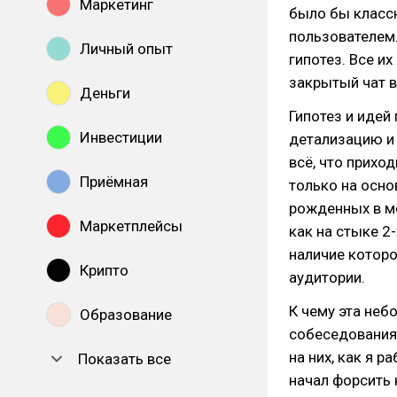
Маркетинг
было бы классн
пользователем.
Личный опыт
гипотез. Все их
закрытый чат в
Деньги
Гипотез и идей 
Инвестиции
детализацию и 
всё, что приход
Приёмная
только на основ
рожденных в мо
Маркетплейсы
как на стыке 2-
наличие котор
Крипто
аудитории.
К чему эта неб
Образование
собеседования
на них, как я р
Показать все
начал форсить 