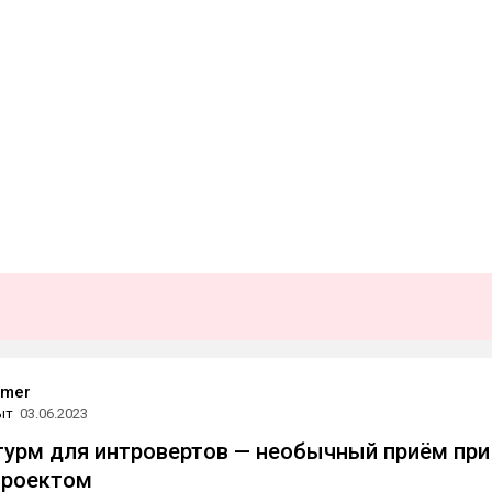
amer
ыт
03.06.2023
урм для интровертов — необычный приём при
проектом