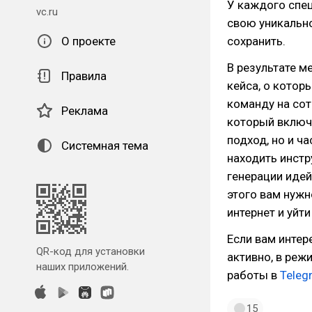
У каждого спец
vc.ru
свою уникально
О проекте
сохранить.
В результате м
Правила
кейса, о котор
команду на сот
Реклама
который включ
подход, но и ч
Системная тема
находить инстр
генерации идей
этого вам нужн
интернет и уйти
Если вам интер
QR-код для установки
активно, в реж
наших приложений.
работы в
Teleg
15