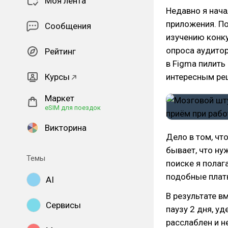
Моя лента
Недавно я нача
приложения. По
Сообщения
изучению конк
опроса аудитор
Рейтинг
в Figma пилить 
Курсы
интересным ре
Маркет
eSIM для поездок
Викторина
Дело в том, чт
бывает, что ну
Темы
поиске я полаг
подобные плат
AI
В результате в
Сервисы
паузу 2 дня, у
расслаблен и н