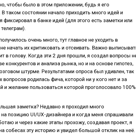
о, чтобы было в этом приложении, будь я его
 В таком состоянии начало приходить много идей и
 я фиксировал в банке идей (для этого есть заметки или
 телеграм).
получилось очень много, тут главное не уходить в
не начать их критиковать и отсеивать. Важно выписыват
ит в голову. Когда эти 2 дня прошли, я создал вопросы н
е конкурентов и анализа рынка, но и на основе гипотез,
зговом штурме. Результатами опроса был удивлен, так
х вопросов родилась фича, которой ни у кого нет и за
ой и желание пользоваться которой проголосовало 100%
ольшая заметка? Недавно я проходил много
 на позицию UI/UX-дизайнера и когда меня спрашивали
аботаю и через какие этапы прохожу, создавая проект, я
на собесах эту историю и увидел большой отклик на неё.