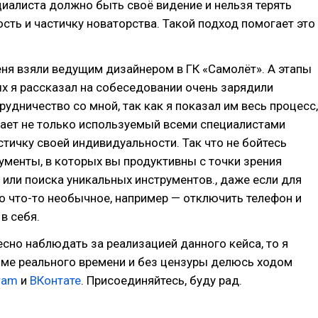
иалиста должно быть своё видение и нельзя терять
сть и частичку новаторства. Такой подход помогает это
еня взяли ведущим дизайнером в ГК «Самолёт». А этапы
ых я рассказал на собеседовании очень зарядили
рудничество со мной, так как я показал им весь процесс,
ает не только используемый всеми специалистами
астичку своей индивидуальности. Так что не бойтесь
ументы, в которых вы продуктивны с точки зрения
 или поиска уникальных инструментов., даже если для
о что-то необычное, например — отключить телефон и
 в себя.
есно наблюдать за реализацией данного кейса, то я
име реального времени и без цензуры делюсь ходом
ram
и
ВКонтате
. Присоединяйтесь, буду рад.