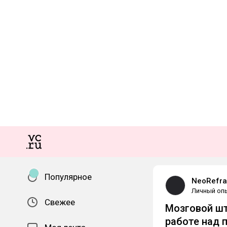
Популярное
NeoRefr
Личный оп
Свежее
Мозговой шт
работе над 