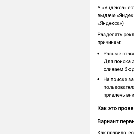
У «Яндекса» ес
выдаче «Яндекс
«Яндекса»)
Разделять рек
причинам:
Разные став
Для поиска э
сливаем бюд
На поиске з
пользователя
привлечь вн
Как это пров
Вариант перв
Как правило, е