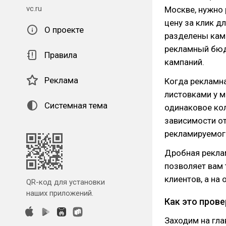
vc.ru
Москве, нужно
цену за клик д
О проекте
разделены кам
рекламный бюд
Правила
кампаний.
Реклама
Когда рекламна
листовками у м
Системная тема
одинаковое кол
зависимости от
рекламируемог
Дробная рекла
позволяет вам 
клиентов, а на
QR-код для установки
наших приложений.
Как это пров
Заходим на гла