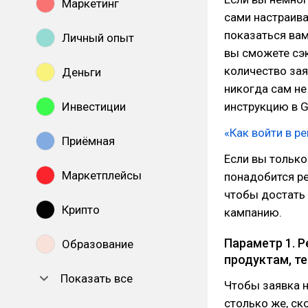
Маркетинг
сами настраива
показаться вам
Личный опыт
вы сможете сэ
количество зая
Деньги
никогда сам не
Инвестиции
инструкцию в G
«Как войти в р
Приёмная
Если вы только
Маркетплейсы
понадобится ре
чтобы достать 
Крипто
кампанию.
Параметр 1. 
Образование
продуктам, те
Показать все
Чтобы заявка 
столько же, ск