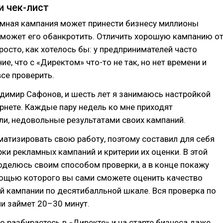
и чек-лист
мная кампания может принести бизнесу миллионы
 может его обанкротить. Отличить хорошую кампанию о
просто, как хотелось бы: у предпринимателей часто
е, что с «Директом» что-то не так, но нет времени и
все проверить.
димир Сафонов, и шесть лет я занимаюсь настройкой
рнете. Каждые пару недель ко мне приходят
и, недовольные результатами своих кампаний.
атизировать свою работу, поэтому составил для себя
ки рекламных кампаний и критерии их оценки. В этой
оделюсь своим способом проверки, а в конце покажу
мощью которого вы сами сможете оценить качество
й кампании по десятибалльной шкале. Вся проверка по
и займет 20–30 минут.
о разбираетесь в «Директе» и на старте бизнеса даже