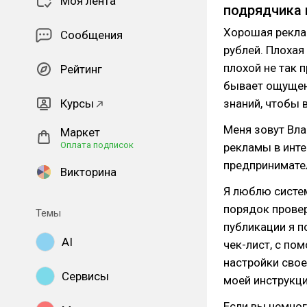
Моя лента
подрядчика 
Хорошая рекла
Сообщения
рублей. Плохая
плохой не так 
Рейтинг
бывает ощущени
Курсы
знаний, чтобы 
Меня зовут Вла
Маркет
Оплата подписок
рекламы в инте
предпринимател
Викторина
Я люблю систем
порядок провер
Темы
публикации я п
AI
чек-лист, с по
настройки свое
Сервисы
моей инструкци
Если вы немног