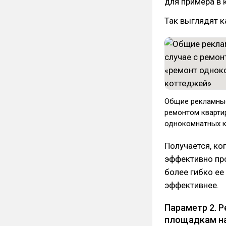
для примера в 
Так выглядят к
​Общие рекламные
ремонтом кварти
однокомнатных кв
Получается, ко
эффективно про
более гибко ее
эффективнее.
Параметр 2. 
площадкам на