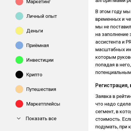
алгоритмами р
Маркетинг
В этом году мы
Личный опыт
временных и че
мы не поставил
Деньги
на заполнение 
ассистента и P
Приёмная
масштабных инс
которым руково
Инвестиции
попадая в него
потенциальным
Крипто
Регистрация,
Путешествия
Заявка в рейти
Маркетплейсы
что надо сдела
сегмент, в кото
Показать все
стоимость. Есл
подумать, при 