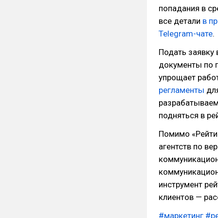
попадания в ср
все детали
в п
Telegram-чате
.
Подать заявку 
документы по п
упрощает работ
регламенты
для
разрабатываем 
подняться в ре
Помимо «Рейтин
агентств по ве
коммуникационн
коммуникацион
инструмент рей
клиентов — рас
#маркетинг
#р