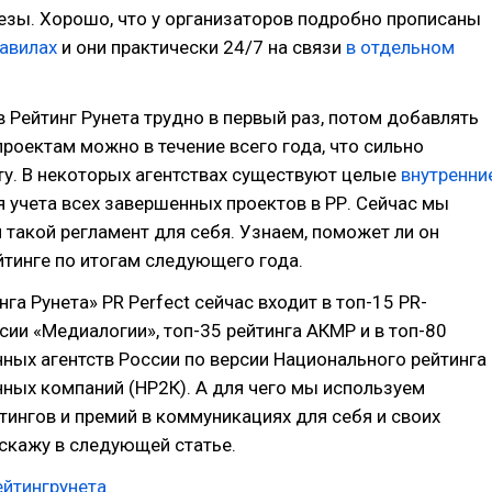
езы. Хорошо, что у организаторов подробно прописаны
равилах
и они практически 24/7 на связи
в отдельном
в Рейтинг Рунета трудно в первый раз, потом добавлять
роектам можно в течение всего года, что сильно
у. В некоторых агентствах существуют целые
внутренни
 учета всех завершенных проектов в РР. Сейчас мы
такой регламент для себя. Узнаем, поможет ли он
йтинге по итогам следующего года.
га Рунета» PR Perfect сейчас входит в топ-15 PR-
рсии «Медиалогии», топ-35 рейтинга АКМР и в топ-80
ых агентств России по версии Национального рейтинга
ных компаний (НР2К). А для чего мы используем
тингов и премий в коммуникациях для себя и своих
скажу в следующей статье.
ейтингрунета