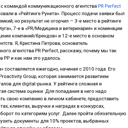
ы с командой коммуникационного агентства
PR Perfect
овали в «Рейтинге Рунета». Процесс подачи заявки был
емкий, но результат не огорчил — 3-е место в рейтинге
луга», 7-е в «PR/Медицина и ветеринария» и номинации
ение компаний/брендов» и 12-е место в основном
нтств. Я, Кристина Петрова, основатель
ого агентства PR Perfect, расскажу, почему мы так
в РР и как нам это удалось.
а» составляется ежегодно, начиная с 2010 года. Его
Proactivity Group, которая занимается развитием
алов для digital-рынка. У рейтинга сложная и
ая система оценки. Для попадания в него надо
ть свою компанию в личном кабинете, предоставить
ах, клиентах, выручке и наградах в конкурсах,
борот по категориям услуг. Далее пройти обязательную
рузить документы для 10% проектов, выбранных