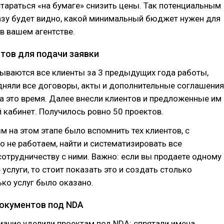
стараться «на бумаге» снизить цены. Так потенциальным
азу будет видно, какой минимальный бюджет нужен для
 в вашем агентстве.
тов для подачи заявки
тываются все клиенты за 3 предыдущих года работы,
няли все договоры, акты и дополнительные соглашения
 это время. Далее внесли клиентов и предложенные им
й кабинет. Получилось ровно 50 проектов.
на этом этапе было вспомнить тех клиентов, с
 не работаем, найти и систематизировать все
отрудничеству с ними. Важно: если вы продаете одному
 услуги, то стоит показать это и создать столько
ько услуг было оказано.
окументов под NDA
ание уделили проектам под NDA: спрятали имена