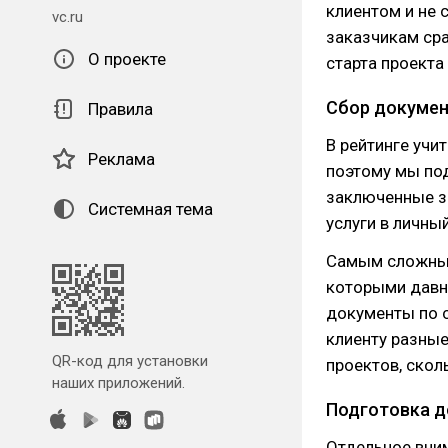
клиентом и не 
vc.ru
заказчикам ср
О проекте
старта проекта
Сбор докумен
Правила
В рейтинге учи
Реклама
поэтому мы под
заключенные за
Системная тема
услуги в личны
Самым сложным 
которыми давно
документы по с
клиенту разные
QR-код для установки
проектов, скол
наших приложений.
Подготовка д
Отдельное вним