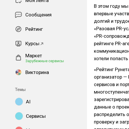
Моя лента
В этом году м
впервые участв
Сообщения
долгий и трудо
«Разовая PR-ус
Рейтинг
«PR-сопровожд
Курсы
рейтинге PR-аге
коммуникационн
Маркет
хотели попасть 
Зарубежные сервисы
«Рейтинг Рунет
Викторина
организатор — 
сервисов и порт
Темы
многоступенчат
зарегистрирова
AI
данные о проект
распределить о
Сервисы
проверку и заг