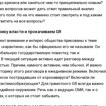
 до кризиса или заняться чем-то принципиально новым?
тих вопросов может дать ответ правильный анализ
о поля. Но на что именно стоит смотреть и под каким
тветить на все вопросы?
рику власти и прокачиваем GR
нт внимание и интерес общества прикованы к теме
 «карантина», как бы официально его ни называли. Он
обальную государственную повестку, так и
В текущей ситуации активно идет разговор между
стью. Причем, намного активнее, чем обычно. И важно
иторику этого разговора в ежедневном режиме. Включил
писок пострадавших от коронавируса? Включили ли
 системообразующее? Для грамотного GR всегда важно
дийное окружение. Речь как о ведущих СМИ, так и о
ах, о которых не стоит забывать.