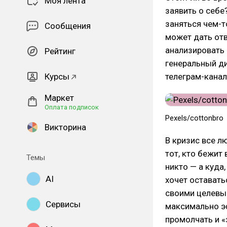
Моя лента
заявить о себе
заняться чем-т
Сообщения
может дать отв
анализировать 
Рейтинг
генеральный д
Курсы
телеграм-кана
Маркет
Оплата подписок
Pexels/cottonbro
Викторина
В кризис все л
тот, кто бежит 
Темы
никто — а куда
AI
хочет оставать
своими целевы
Сервисы
максимально э
промолчать и «