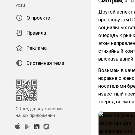
Смотрим, что
vc.ru
Другой аспект 
О проекте
пресловутом U
социальных сет
Правила
очередь к рынк
этом направлен
Реклама
стихийный конт
высказываний (
Системная тема
Возьмем в каче
наравне с женс
носителями бре
известный пре
«перед всем на
QR-код для установки
наших приложений.