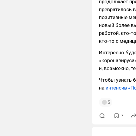
продолжает пр
превратилось в
позитивные мем
новый более вы
работой, кто-т
кто-то с медиц
Интересно буде
«коронавируса»
и, возможно, те
Чтобы узнать б
на
интенсив «По
5
7