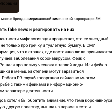
 маске бренда американской химической корпорации 3M
ть fake news и реагировать на них
лентности мифологизация процветает, это ее звездный
е не только про гречку и туалетную бумагу. В СМИ
рмация, что в странах, где постоянно люди прививаются
лучаев заболевания коронавирусом. Фейк с
ошаля про пользу чеснока и теплой воды. Или фейк о
ьщики в меньшей степени могут заразиться
 Работа PR-служб госорганов сейчас во многом
орьбе с такими фейками и информационно-
м характере деятельности.
ов хотели бы обратить внимание, что тема коронавирус
ю другую повестку, вышла на первое место и