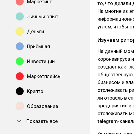
Маркетинг
то, что делали
На многие из э
Личный опыт
информационног
углом, чтобы о
Деньги
Изучаем рито
Приёмная
На данный моме
коронавируса и
Инвестиции
создает как гл
общественную. 
Маркетплейсы
бизнесом и вла
отслеживать р
Крипто
ли отрасль в с
предприятие в
Образование
отслеживать ме
Показать все
telegram-канал