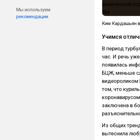
Мы используем
рекомендации.
Ким Кардашьян в
Учимся отлича
В период турбу
час. И речь уж
появилась инфо
БЦЖ, меньше с
видеороликом Р
том, что курил
коронавирусом.
заключена в б
разъяснительно
Из общих тренд
вытеснила любу