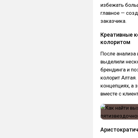
избежать больш
главное — созд
заказчика.
Креативные к
колоритом
После анализа
выделили неско
брендинга и по
колорит Алтая.
концепциях, а
вместе с клиен
Аристократич