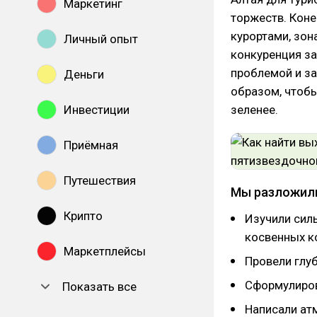
Маркетинг
торжеств. Коне
курортами, зон
Личный опыт
конкуренция за
проблемой и з
Деньги
образом, чтобы
Инвестиции
зеленее.
Приёмная
Путешествия
Мы разложили
Крипто
Изучили сил
косвенных к
Маркетплейсы
Провели глу
Сформулиров
Показать все
Написали ат