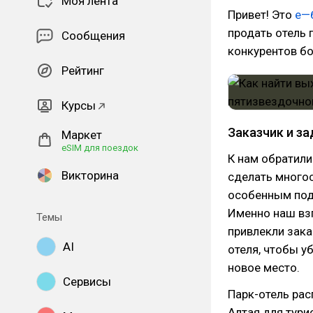
Моя лента
Привет! Это
е—
продать отель 
Сообщения
конкурентов бо
Рейтинг
Курсы
Заказчик и за
Маркет
eSIM для поездок
К нам обратили
Викторина
сделать многос
особенным подх
Именно наш взг
Темы
привлекли зак
AI
отеля, чтобы у
новое место.
Сервисы
Парк-отель рас
Алтая для тури