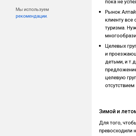
пока не успе
Мы используем
Рынок Алтай
рекомендации.
клиенту все 
туризма. Ну
многообразия
Целевых груп
и проезжающ
детьми, и т
предложение
целевую груп
отсутствием
Зимой и лето
Для того, чтоб
превосходили н