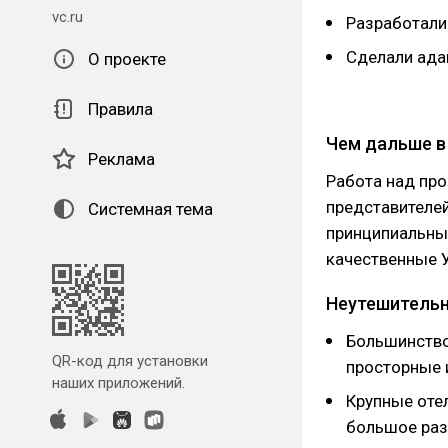
vc.ru
Разработали
Сделали ада
О проекте
Правила
Чем дальше в
Реклама
Работа над про
представителей
Системная тема
принципиальны
качественные 
Неутешительн
Большинство
QR-код для установки
просторные 
наших приложений.
Крупные оте
большое раз