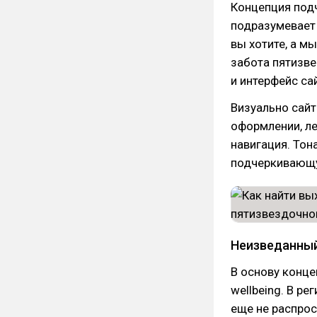
Концепция подч
подразумевает 
вы хотите, а мы
забота пятизве
и интерфейс са
Визуально сайт
оформлении, ле
навигация. Тон
подчеркивающу
Неизведанны
В основу конце
wellbeing. В р
еще не распрос