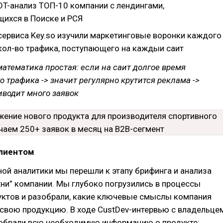
T-анализ ТОП-10 компании с лендингами,
ихся в Поиске и РСЯ
ервиса Key.so изучили маркетинговые воронки каждого
 кол-во трафика, поступающего на каждыи саит
математика простая: если на саит долгое время
о трафика -> значит регулярно крутится реклама ->
иводит много заявок
клиентом
ой аналитики мы перешли к этапу брифинга и анализа
хни” компании. Мы глубоко погрузились в процессы
уктов и разобрали, какие ключевые смыслы компания
свою продукцию. В ходе CustDev-интервью с владельце
обрали всю необходимую информацию о продукте: