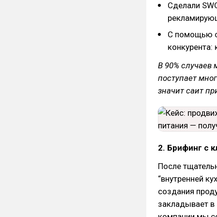
Сделали SWO
рекламирующ
С помощью с
конкурента:
В 90% случаев 
поступает мног
значит саит пр
2. Брифинг с 
После тщательн
“внутренней ку
создания прод
закладывает в 
компании мы с