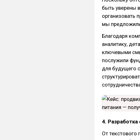
быть уверены в
организовать 
мы предложили 
Благодаря ком
аналитику, дет
ключевыми смы
послужили фунд
для будущего с
структурироват
сотрудничества
4. Разработка
От текстового 