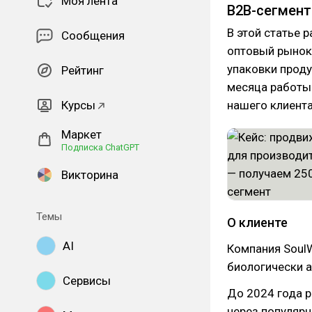
Моя лента
B2B-сегмент
В этой статье 
Сообщения
оптовый рынок 
упаковки проду
Рейтинг
месяца работы
Курсы
нашего клиента
Маркет
Подписка ChatGPT
Викторина
Темы
О клиенте
AI
Компания SoulW
биологически а
Сервисы
До 2024 года р
через популяр