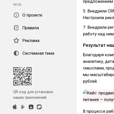
предложением
vc.ru
5. Внедрили C
О проекте
Настроили рек
7. Внедрили ре
Правила
работу над ним
Реклама
Результат на
Системная тема
Благодаря ком
аналитику, дет
смыслами, прод
мы масштабиров
рублей.
QR-код для установки
наших приложений.
В процессе ра