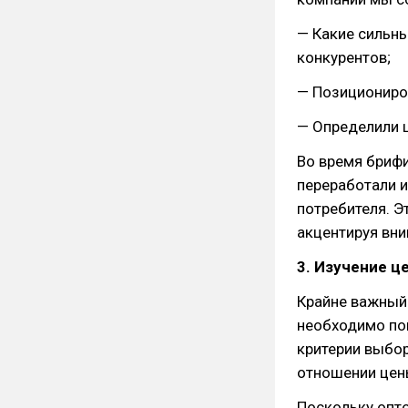
— Какие сильны
конкурентов;
— Позициониро
— Определили 
Во время бриф
переработали и
потребителя. Э
акцентируя вни
3. Изучение ц
Крайне важный 
необходимо пон
критерии выбор
отношении цены
Поскольку опт