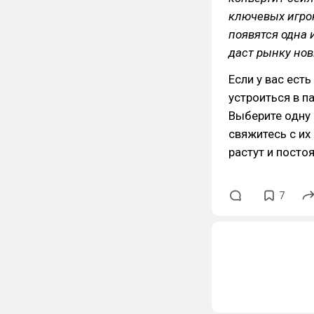
ключевых игрок
появятся одна 
даст рынку нов
Если у вас ест
устроиться в п
Выберите одну 
свяжитесь с их
растут и посто
7