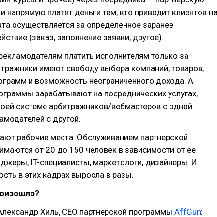
и напрямую платят деньги тем, кто приводит клиентов н
ата осуществляется за определенное заранее
йствие (заказ, заполнение заявки, другое).
рекламодателям платить исполнителям только за
итражники имеют свободу выбора компаний, товаров,
ограмм и возможность неограниченного дохода. А
ограммы зарабатывают на посреднических услугах,
воей системе арбитражников/вебмастеров с одной
амодателей с другой.
дают рабочие места. Обслуживанием партнерской
маются от 20 до 150 человек в зависимости от ее
джеры, IT-специалисты, маркетологи, дизайнеры. И
ость в этих кадрах выросла в разы.
роизошло?
Александр Хиль, СЕО партнерской программы
AffGun
: