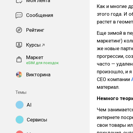
Моя лента
Как и многие др
этого года. И 
Сообщения
растет в геоме
Рейтинг
Еще зимой в пе
маркетинг) ко
Курсы
же новые партн
прогрессии, со
Маркет
eSIM для поездок
часто — удален
произошло, и я
Викторина
СЕО компании
материал.
Темы
Немного теор
AI
Чем занимается
интернете пос
Сервисы
свои товары ил
похудения, онл