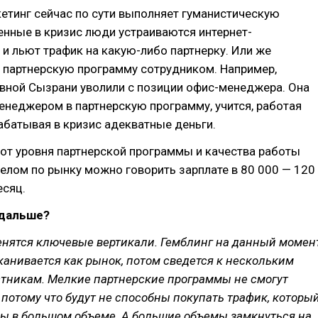
етинг сейчас по сути выполняет гуманистическую
нные в кризис люди устраиваются интернет-
и льют трафик на какую-либо партнерку. Или же
 партнерскую программу сотрудником. Например,
овной Сызрани уволили с позиции офис-менеджера. Она
енеджером в партнерскую программу, учится, работая
абатывая в кризис адекватные деньги.
от уровня партнерской программы и качества работы
елом по рынку можно говорить зарплате в 80 000 — 120
есяц.
 дальше?
нятся ключевые вертикали. Гемблинг на данный момен
канивается как рынок, потом сведется к нескольким
тникам. Мелкие партнерские программы не смогут
 потому что будут не способны покупать трафик, которы
лы в большом объеме. А большие объемы замкнуться на