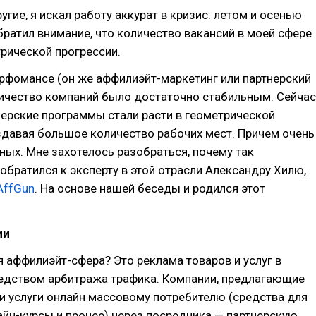
угие, я искал работу аккурат в кризис: летом и осенью
обратил внимание, что количество вакансий в моей сфере
трической прогрессии.
рфомансе (он же аффилиэйт-маркетинг или партнерский
личество компаний было достаточно стабильным. Сейчас
ерские программы стали расти в геометрической
здавая большое количество рабочих мест. Причем очень
ных. Мне захотелось разобраться, почему так
 обратился к эксперту в этой отрасли Александру Хилю,
AffGun
. На основе нашей беседы и родился этот
ии
 аффилиэйт-сфера? Это реклама товаров и услуг в
редством арбитража трафика. Компании, предлагающие
и услуги онлайн массовому потребителю (средства для
айн-курсы и прочее) через посредника — партнерскую