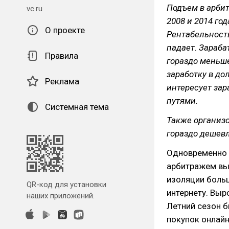
Подъем в арбит
vc.ru
2008 и 2014 го
О проекте
Рентабельность
падает. Зараба
Правила
гораздо меньше
заработку в до
Реклама
интересует зар
путями.
Системная тема
Также организо
гораздо дешевл
Одновременно 
арбитражем вы
изоляции боль
QR-код для установки
интернету. Выр
наших приложений.
Летний сезон б
покупок онлайн