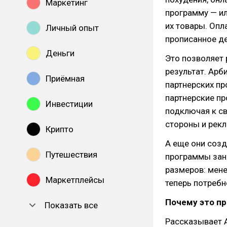
Маркетинг
программу — ил
их товары. Опл
Личный опыт
прописанное де
Деньги
Это позволяет 
результат. Арб
Приёмная
партнерских пр
партнерские пр
Инвестиции
подключая к с
стороны и рекл
Крипто
А еще они соз
Путешествия
программы зани
размеров: мене
Маркетплейсы
теперь потребн
Почему это п
Показать все
Рассказывает 