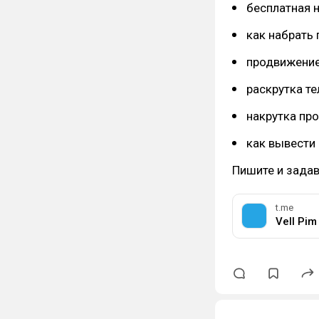
бесплатная 
как набрать 
продвижение
раскрутка те
накрутка пр
как вывести 
Пишите и задав
t.me
Vell Pim