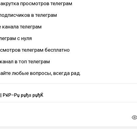
накрутка просмотров телеграм
подписчиков в телеграм
 канала телеграм
леграм с нуля
осмотров телеграм бесплатно
канал в топ телеграм
айте любые вопросы, всегда рад.
 | РќР–Рџ рџђѕ рџђЌ