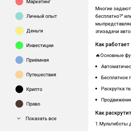
Маркетинг
Многие задаютс
Личный опыт
бесплатно?" или
мыпредставляе
Деньги
этизадачи авто
Как работает
Инвестиции
🔥Основные фу
Приёмная
Автоматичес
Путешествия
Бесплатное 
Раскрутка т
Крипто
Продвижение
Право
Как раскрути
Показать все
1.Мультиботы 