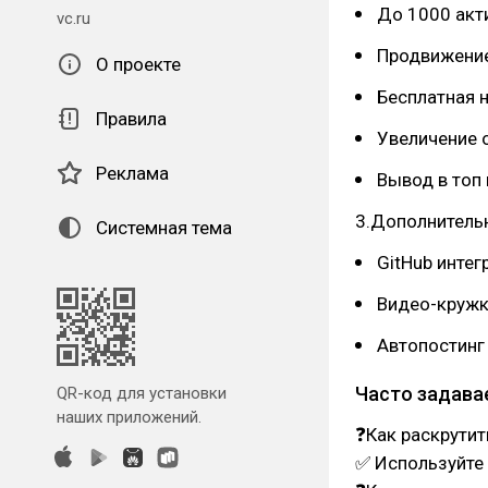
До 1000 акт
vc.ru
Продвижение
О проекте
Бесплатная 
Правила
Увеличение 
Реклама
Вывод в топ
3.Дополнитель
Системная тема
GitHub интег
Видео-кружк
Автопостинг
Часто задава
QR-код для установки
наших приложений.
❓Как раскрутит
✅ Используйте 