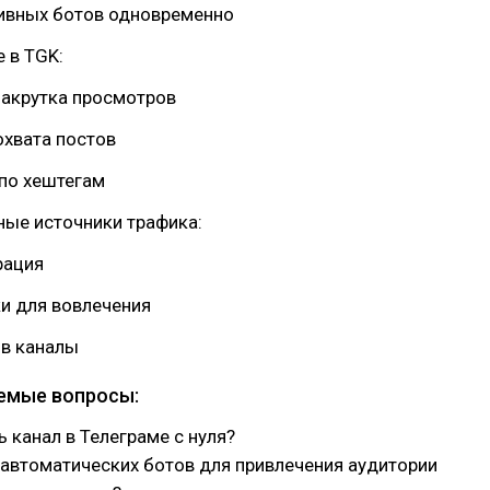
ивных ботов одновременно
 в TGK:
накрутка просмотров
охвата постов
 по хештегам
ные источники трафика:
рация
и для вовлечения
 в каналы
емые вопросы:
ь канал в Телеграме с нуля?
автоматических ботов для привлечения аудитории