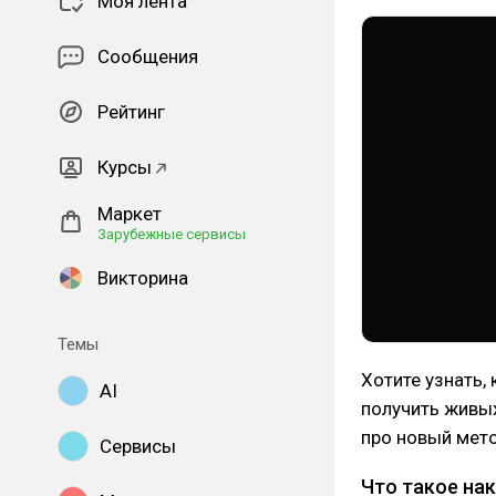
Моя лента
Сообщения
Рейтинг
Курсы
Маркет
Зарубежные сервисы
Викторина
Темы
Хотите узнать,
AI
получить живых
про новый мето
Сервисы
Что такое на