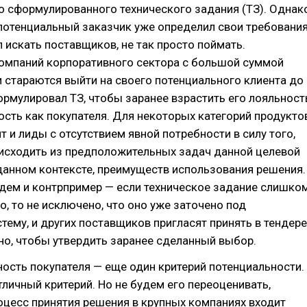
о сформулированного технического задания (ТЗ). Однак
потенциальный заказчик уже определил свои требования
л искать поставщиков, не так просто поймать.
омпаний корпоративного сектора с большой суммой
 стараются выйти на своего потенциального клиента до
формулировал ТЗ, чтобы заранее взрастить его лояльност
сть как покупателя. Для некоторых категорий продукто
т и лиды с отсутствием явной потребности в силу того,
 исходить из предположительных задач данной целевой
 данном контексте, преимуществ использования решения.
дем и контрпример — если техническое задание слишко
о, то не исключено, что оно уже заточено под
тему, и других поставщиков пригласят принять в тендере
о, чтобы утвердить заранее сделанный выбор.
ость покупателя — еще один критерий потенциальности.
тличный критерий. Но не будем его переоценивать,
оцесс принятия решения в крупных компаниях входит