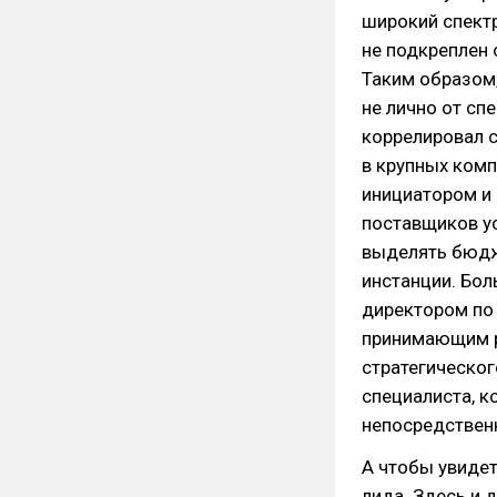
широкий спектр
не подкреплен
Таким образом,
не лично от сп
коррелировал с
в крупных комп
инициатором и 
поставщиков ус
выделять бюдж
инстанции. Бо
директором по
принимающим р
стратегическог
специалиста, к
непосредствен
А чтобы увидет
лида. Здесь и 