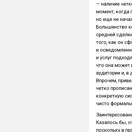
— наличие четк
момент, когда 
но еще не нача
Большинство к
средней сделки
того, как он с
и осведомленно
и услуг подходя
что она может
аудитории и, в
Впрочем, приве
четко прописан
конкретную сис
чисто формальн
Заинтересованн
Казалось бы, о
поскольку в пр