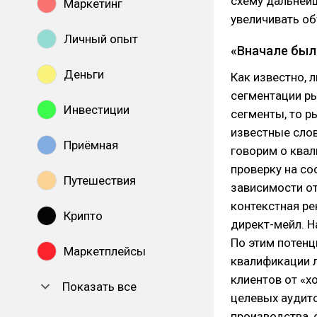
схему дальнейш
Маркетинг
увеличивать об
Личный опыт
«Вначале была
Деньги
Как известно, 
сегментации ры
Инвестиции
сегменты, то р
известные слов
Приёмная
говорим о квал
проверку на со
Путешествия
зависимости от
контекстная ре
Крипто
директ-мейл. Н
По этим потен
Маркетплейсы
квалификации л
клиентов от «х
Показать все
целевых аудито
производства,