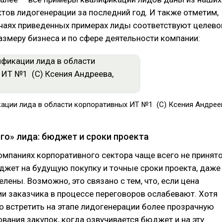
тов лидогенерации за последний год. И также отметим,
учаях приведенных примерах лиды соответствуют целево
азмеру бизнеса и по сфере деятельности компании:
ации лида в области корпоративных ИТ №1 (C) Ксения Андрее
го» лида: бюджет и сроки проекта
омпаниях корпоративного сектора чаще всего не принят
джет на будущую покупку и точные сроки проекта, даже
елены. Возможно, это связано с тем, что, если цена
ии заказчика в процессе переговоров ослабевают. Хотя
 встретить на этапе лидогенерации более прозрачную
вания закупок, когда озвучивается бюджет и на эту