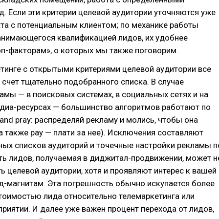
 д. Если эти критерии целевой аудитории уточняются уже
кта с потенциальным клиентом; по механике работы
занимающегося квалификацией лидов, их удобнее
оп-факторам», о которых мы также поговорим.
тинге с открытыми критериями целевой аудитории все
 счет тщательно подобранного списка. В случае
мы — в поисковых системах, в социальных сетях и на
едиа-ресурсах — большинство алгоритмов работают по
 and pray: распределяй рекламу и молись, чтобы она
(а также pay — плати за нее). Исключения составляют
ных списков аудиторий и точечные настройки рекламы п
ть лидов, получаемая в диджитал-продвижении, может н
ь целевой аудитории, хотя и проявляют интерес к вашей
д-магнитам. Эта погрешность обычно искупается более
тоимостью лида относительно телемаркетинга или
приятии. И далее уже важен процент перехода от лидов,