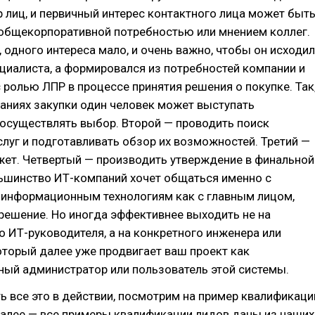
 лиц, и первичный интерес контактного лица может быт
 общекорпоративной потребностью или мнением коллег.
 одного интереса мало, и очень важно, чтобы он исходил
ециалиста, а формировался из потребностей компании и
 ролью ЛПР в процессе принятия решения о покупке. Так
аниях закупки один человек может выступать
осуществлять выбор. Второй — проводить поиск
луг и подготавливать обзор их возможностей. Третий —
ет. Четвертый — производить утверждение в финальной
льшинство ИТ-компаний хочет общаться именно с
 информационным технологиям как с главным лицом,
ешение. Но иногда эффективнее выходить не на
о ИТ-руководителя, а на конкретного инженера или
оторый далее уже продвигает ваш проект как
ный администратор или пользователь этой системы.
ь все это в действии, посмотрим на пример квалификаци
далее — все примеры квалификации лидов даны из наших