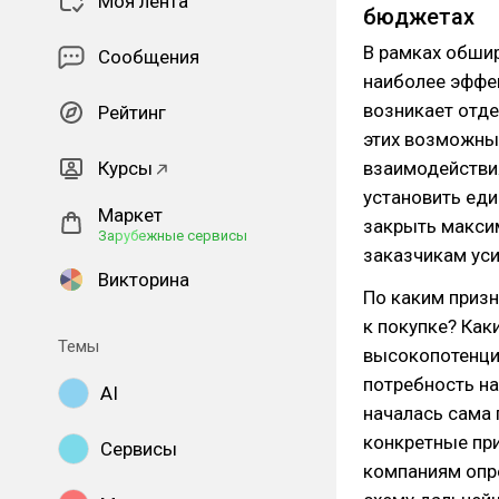
Моя лента
бюджетах
В рамках обшир
Сообщения
наиболее эффе
возникает отде
Рейтинг
этих возможных
Курсы
взаимодействия
установить еди
Маркет
закрыть максим
Зарубежные сервисы
заказчикам ус
Викторина
По каким призн
к покупке? Как
Темы
высокопотенци
потребность на
AI
началась сама
конкретные пр
Сервисы
компаниям опре