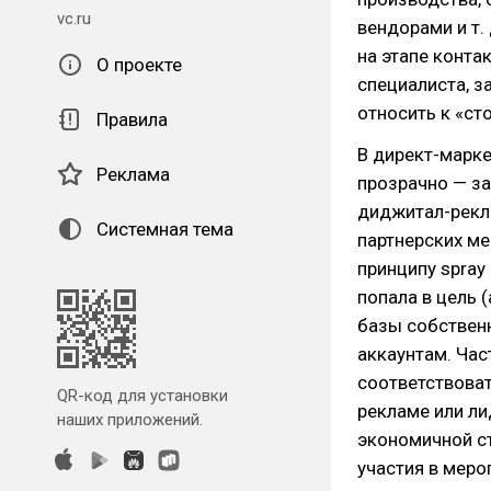
vc.ru
вендорами и т.
на этапе конта
О проекте
специалиста, 
относить к «ст
Правила
В директ-марке
Реклама
прозрачно — за
диджитал-рекла
Системная тема
партнерских м
принципу spray
попала в цель 
базы собствен
аккаунтам. Час
соответствоват
QR-код для установки
рекламе или ли
наших приложений.
экономичной с
участия в меро