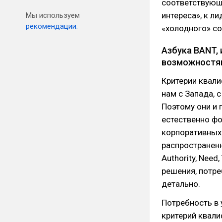
соответствующ
интереса», к л
Мы используем
рекомендации.
«холодного» со
Азбука BANT,
возможностям
Критерии квали
нам с Запада,
Поэтому они и 
естественно фо
корпоративных 
распространенн
Authority, Nee
решения, потре
детально.
Потребность в 
критерий квал