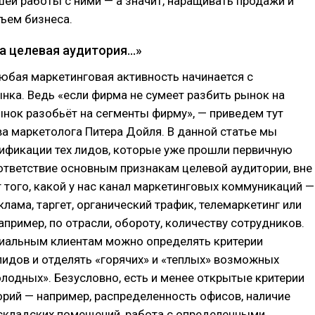
ей работы с ними — а значит, наращивать продажи и
ъем бизнеса.
 целевая аудитория...»
любая маркетинговая активность начинается с
нка. Ведь «если фирма не сумеет разбить рынок на
ынок разобьёт на сегменты фирму», — приведем тут
а маркетолога Питера Дойля. В данной статье мы
ификации тех лидов, которые уже прошли первичную
ответствие основным признакам целевой аудитории, вне
 того, какой у нас канал маркетинговых коммуникаций —
клама, таргет, органический трафик, телемаркетинг или
апример, по отрасли, обороту, количеству сотрудников.
циальным клиентам можно определять критерии
идов и отделять «горячих» и «теплых» возможных
олодных». Безусловно, есть и менее открытые критерии
рий — например, распределенность офисов, наличие
 складских помещений, работа с определенными