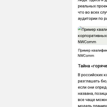
реальных проек
что во всех сл
аудитории по р
Пример квалифик
NWComm
Тайна «горяче
В российских к
разглашать бю
если они опред
названа, позиц
все чаще можно
модель планиро