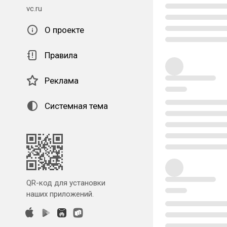
vc.ru
О проекте
Правила
Реклама
Системная тема
QR-код для установки
наших приложений.