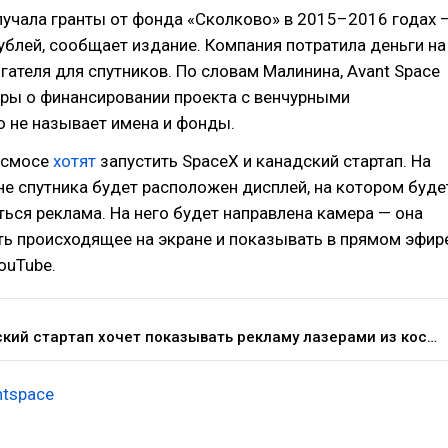
лучала гранты от фонда «Сколково» в 2015–2016 годах 
ублей, сообщает издание. Компания потратила деньги на
гателя для спутников. По словам Малинина, Avant Space
оры о финансировании проекта с венчурными
о не называет имена и фонды.
осмосе
хотят
запустить SpaceX и канадский стартап. На
не спутника будет расположен дисплей, на котором буде
ься реклама. На него будет направлена камера — она
ть происходящее на экране и показывать в прямом эфир
YouTube.
Российский стартап хочет показывать рекламу лазерами из космоса: насколько это реально и какие есть сомнения — Маркетинг на vc.ru
ntspace