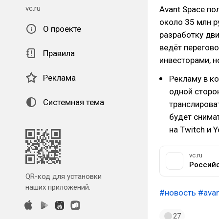
vc.ru
Avant Space по
около 35 млн р
О проекте
разработку дви
ведёт перегов
Правила
инвесторами, н
Реклама
Рекламу в к
одной сторо
Системная тема
транслироват
будет снима
на Twitch и 
vc.ru
QR-код для установки
наших приложений.
#новость
#ava
27