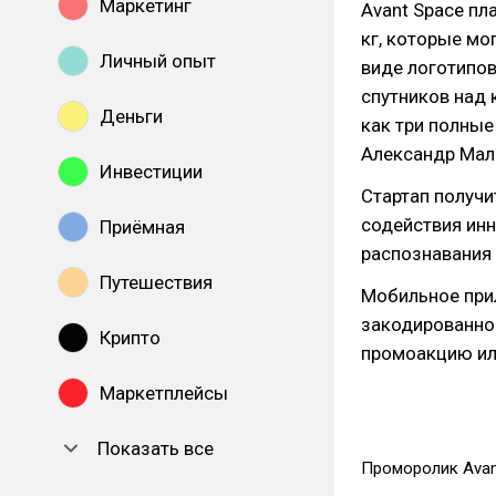
Маркетинг
Avant Space пл
кг, которые мо
Личный опыт
виде логотипов
спутников над
Деньги
как три полные
Александр Мал
Инвестиции
Стартап получи
содействия ин
Приёмная
распознавания
Путешествия
Мобильное при
закодированное
Крипто
промоакцию ил
Маркетплейсы
Показать все
Проморолик Avan