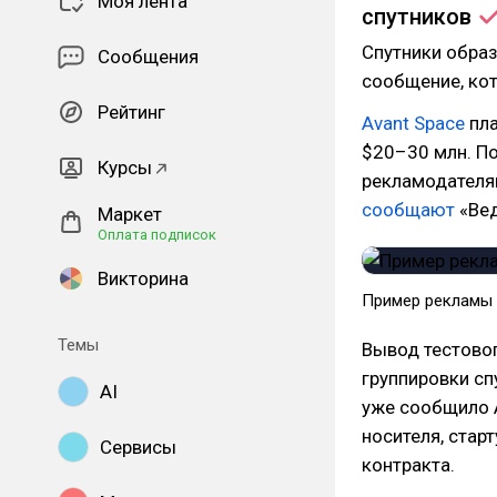
Моя лента
спутников
Спутники образ
Сообщения
сообщение, ко
Рейтинг
Avant Space
пла
$20–30 млн. П
Курсы
рекламодателям
сообщают
«Вед
Маркет
Оплата подписок
Викторина
Пример рекламы 
Темы
Вывод тестовог
группировки сп
AI
уже сообщило A
носителя, стар
Сервисы
контракта.