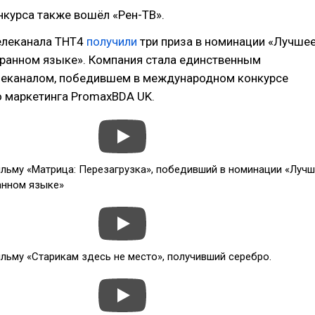
нкурса также вошёл «Рен-ТВ».
елеканала ТНТ4
получили
три приза в номинации «Лучше
транном языке». Компания стала единственным
леканалом, победившем в международном конкурсе
о маркетинга PromaxBDA UK.
льму «Матрица: Перезагрузка», победивший в номинации «Луч
анном языке»
льму «Старикам здесь не место», получивший серебро.