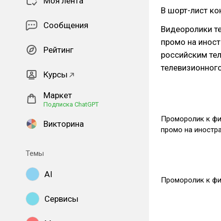
Моя лента
В шорт-лист ко
Сообщения
Видеоролики т
промо на инос
Рейтинг
российским те
телевизионног
Курсы
Маркет
Подписка ChatGPT
Проморолик к фи
Викторина
промо на иностр
Темы
AI
Проморолик к фи
Сервисы