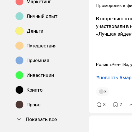
Маркетинг
Проморолик к фи
Личный опыт
В шорт-лист ко
участвовали в 
Деньги
«Лучшая айдент
Путешествия
Приёмная
Ролик «Рен-ТВ», 
Инвестиции
#новость
#мар
Крипто
8
Право
8
2
Показать все