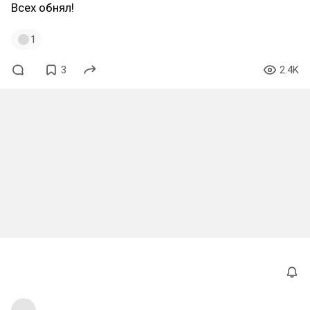
Всех обнял!
1
3
2.4K