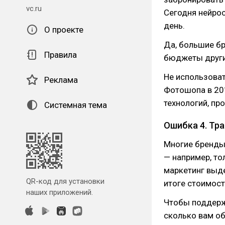
vc.ru
Сегодня нейрос
день.
О проекте
Да, большие бр
Правила
бюджеты други
Не использоват
Реклама
Фотошопа в 201
технологий, пр
Системная тема
Ошибка 4. Тра
Многие бренды
— например, то
маркетинг выд
QR-код для установки
итоге стоимост
наших приложений.
Чтобы поддерж
сколько вам об