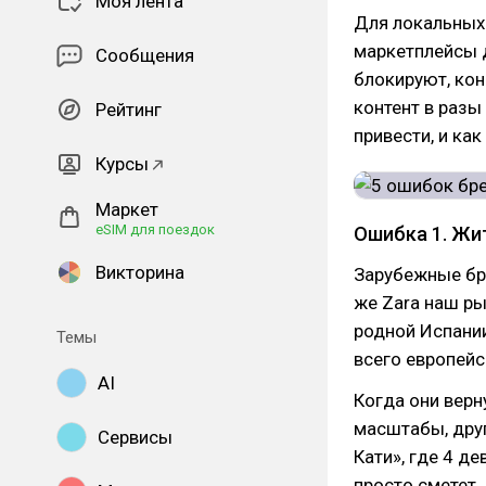
Моя лента
Для локальных
маркетплейсы 
Сообщения
блокируют, кон
контент в разы
Рейтинг
привести, и ка
Курсы
Маркет
eSIM для поездок
Ошибка 1. Жи
Викторина
Зарубежные бре
же Zara наш ры
родной Испании
Темы
всего европейс
AI
Когда они верн
масштабы, друг
Сервисы
Кати», где 4 д
просто сметет.