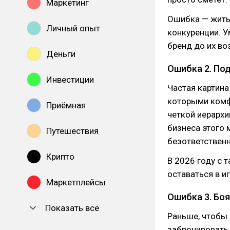
Маркетинг
Ошибка — жить
Личный опыт
конкуренции. У
бренд до их во
Деньги
Ошибка 2. По
Инвестиции
Частая картина
которыми комф
Приёмная
четкой иерархии
бизнеса этого 
Путешествия
безответственн
Крипто
В 2026 году с 
оставаться в и
Маркетплейсы
Ошибка 3. Боя
Показать все
Раньше, чтобы 
забронировать 