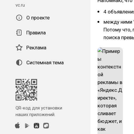
Напомнаю, что
vc.ru
4 объявлени
О проекте
между ними 
Потому что, 
Правила
поиска прев
Реклама
Системная тема
QR-код для установки
наших приложений.