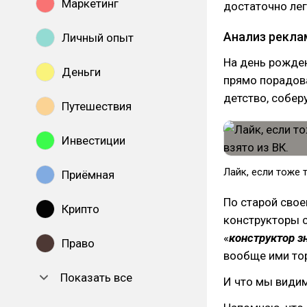
Маркетинг
достаточно лег
Анализ рекла
Личный опыт
На день рожден
Деньги
прямо порадова
детство, собер
Путешествия
Инвестиции
Лайк, если тоже 
Приёмная
По старой свое
Крипто
конструкторы с
«
конструктор з
Право
вообще ими тор
Показать все
И что мы види