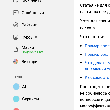
Моя лента
Статья не для с
платит за нее 
Сообщения
Хотя для специ
Рейтинг
клиента.
Что в статье:
Курсы
Пример прос
Маркет
Подписка ChatGPT
Пример рекл
Викторина
Что делать 
выявлении т
Темы
Как самосто
AI
Понятно, что н
не собираюсь 
Сервисы
конверсии и це
малоэффективна