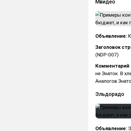
Мвидео
Объявление:
К
Заголовок ст
(NDP-007)
Комментарий
не Знаток. В х
Аналогов Знато
Эльдорадо
Объявление:
Э