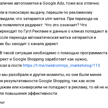
аличие автопометки в Google Ads, тоже все отлично.
и в поисковую выдачу, перешли по рекламному
видели, что затирается utm-метка. При переходе на
а появляется редирект. Что это означает? Что
ереходит по Гугл Рекламе и данные о кликах попадают в
после перехода автоматическая метка затирается и
ак бы заходит с канала директ.
 В такой ситуации необходимо с помощью программиста
рект и Google Shopping заработает как нужно,
сал в посте
https://t.me/neskromnyy_marketolog/115
е мы разобрали и другие моменты, но они были менее
я результативности Google Shopping, так как если
ажам или конверсиям не попадают в рекламу, то ей не н
для повышения эффективности
унт