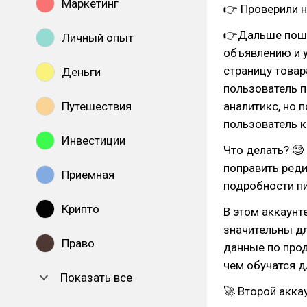
Маркетинг
👉 Проверили н
👉Дальше пошл
Личный опыт
объявлению и у
страницу товар
Деньги
пользователь п
Путешествия
аналитикс, но 
пользователь к
Инвестиции
Что делать? 
поправить реди
Приёмная
подробности пи
Крипто
В этом аккаунт
значительны дл
Право
данные по прод
чем обучатся 
Показать все
🚀 Второй акка