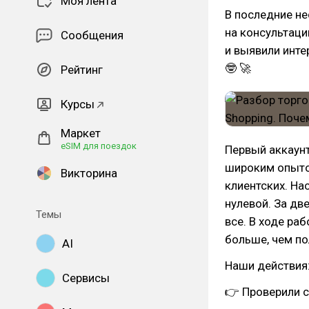
Моя лента
В последние не
на консультаци
Сообщения
и выявили инт
🤓 🚀
Рейтинг
Курсы
Маркет
eSIM для поездок
Первый аккаунт
широким опытом
Викторина
клиентских. На
нулевой. За дв
Темы
все. В ходе ра
больше, чем по
AI
Наши действия
Сервисы
👉 Проверили с