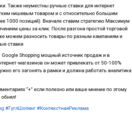
ки. Также неуместны ручные ставки для интернет
етким нишевым товаром и с относительно большим
ее 1000 позиций). Вначале ставим стратегию Максимум
ичением цены за клик. После разгона простой торговой
же можем разносить товары по разным кампаниям и
ые ставки.
 Google Shopping мощный источник продаж и в
нтернет-магазинов он может привлекать от 50-100%
нужно его загонять в рамки и должна работать аналитика
ментариях “+” если полезно или ваше мнение по этому
 обнял!
ng
#ГуглШопинг
#КонтекстнаяРеклама