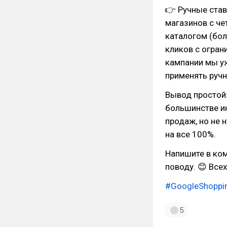
👉 Ручные став
магазинов с ч
каталогом (бол
кликов с огран
кампании мы у
применять ручн
Вывод простой:
большинстве и
продаж, но не 
на все 100%.
Напишите в ком
поводу. 😊 Всех
#GoogleShoppi
5