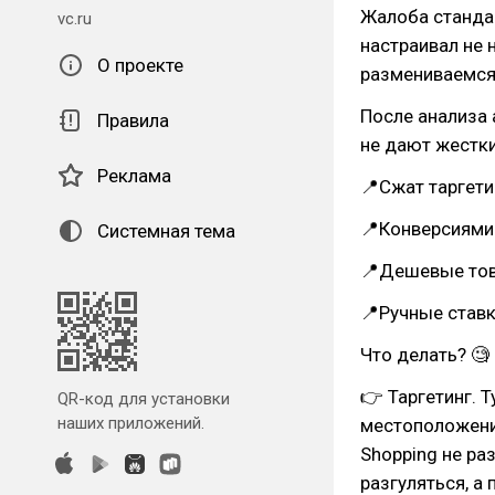
Жалоба стандар
vc.ru
настраивал не 
О проекте
размениваемся
После анализа 
Правила
не дают жестки
Реклама
📍Сжат таргети
📍Конверсиями 
Системная тема
📍Дешевые тов
📍Ручные ставк
Что делать? 🧐
👉 Таргетинг. 
QR-код для установки
наших приложений.
местоположений
Shopping не ра
разгуляться, а