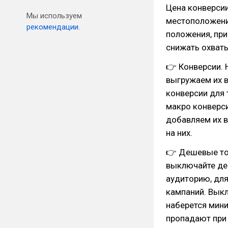
Цена конверсии
Мы используем
местоположение
рекомендации.
положения, при
снижать охваты
👉 Конверсии. 
выгружаем их в
конверсии для 
макро конверси
добавляем их в
на них.
👉 Дешевые тов
выключайте де
аудиторию, дл
кампаний. Выкл
наберется мини
пропадают при 