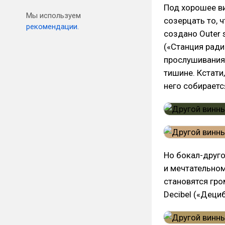
Под хорошее ви
Мы используем
созерцать то, 
рекомендации.
создано Outer s
(«Станция ради
прослушивания,
тишине. Кстати
него собираетс
Но бокал-друг
и мечтательном
становятся гро
Decibel («Деци