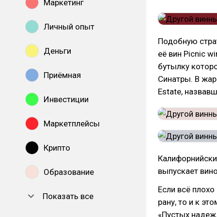
Маркетинг
Личный опыт
Подобную страт
Деньги
её вин Picnic w
бутылку котор
Приёмная
Синатры. В жар
Estate, назвавш
Инвестиции
Маркетплейсы
Крипто
Калифорнийский
выпускает вин
Образование
Если всё плохо
Показать все
рану, то и к э
«Пустых надеж