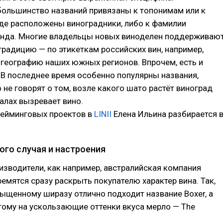
ольшинство названий привязаны к топонимам или к
где расположены виноградники, либо к фамилии
енда. Многие владельцы новых виноделен поддерживаю
адицию — по этикеткам российских вин, например,
географию наших южных регионов. Впрочем, есть и
 В последнее время особенно популярны названия,
 не говорят о том, возле какого шато растёт виноград
валах вызревает вино.
нейминговых проектов в
LINII
Елена Ильина разбирается 
ого случая и настроения
зводители, как например, австралийская компания
тремятся сразу раскрыть покупателю характер вина. Так,
ыщенному ширазу отлично подходит название Boxer, а
тому на ускользающие оттенки вкуса мерло — The