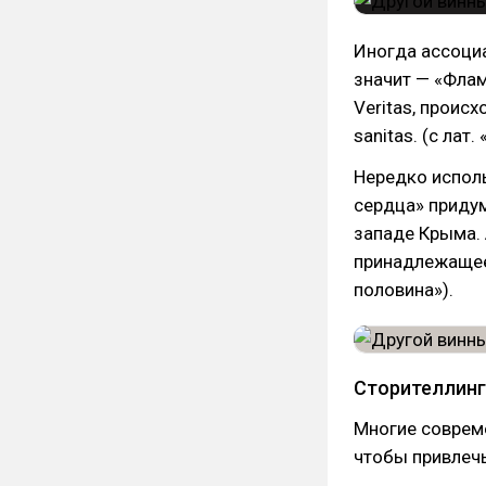
Иногда ассоциа
значит — «Флам
Veritas, происх
sanitas. (с лат
Нередко исполь
сердца» приду
западе Крыма. 
принадлежащее 
половина»).
Сторителлинг
Многие соврем
чтобы привлечь