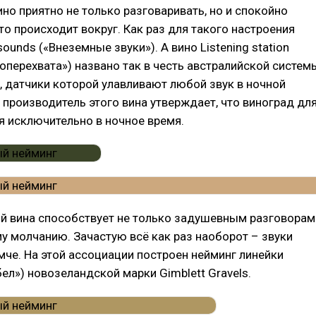
но приятно не только разговаривать, но и спокойно
что происходит вокруг. Как раз для такого настроения
ounds («Внеземные звуки»). А вино Listening station
оперехвата») названо так в честь австралийской систем
 датчики которой улавливают любой звук в ночной
, производитель этого вина утверждает, что виноград дл
я исключительно в ночное время.
ой вина способствует не только задушевным разговорам
у молчанию. Зачастую всё как раз наоборот – звуки
мче. На этой ассоциации построен нейминг линейки
бел») новозеландской марки Gimblett Gravels.