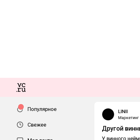
Популярное
LINII
Маркетинг
Свежее
Другой винн
У винного нейм