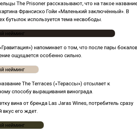
ельцы The Prisoner рассказывают, что на такое названи
картина Франсиско Гойи «Маленький заключённый». В
ех бутылок используется тема несвободы.
 («Гравитация») напоминает о том, что после пары бокало
ение ощущается особенно сильно.
 название The Terraces («Терассы») отсылает к
ному способу выращивания винограда.
етку вина от бренда Las Jaras Wines, потребитель сразу
й вкус его ждет.