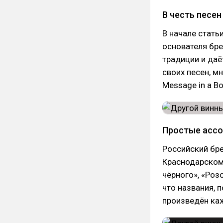
В честь песен
В начале стать
основателя бре
традиции и даёт
своих песен, м
Message in a Bot
Простые асс
Российский бре
Краснодарском 
чёрного», «Розо
что названия, 
произведён ка