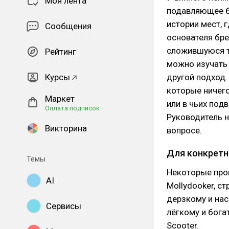
Моя лента
подавляющее б
истории мест, 
Сообщения
основателя бр
сложившуюся тр
Рейтинг
можно изучать 
Курсы
другой подход.
которые ничего
Маркет
или в чьих под
Оплата подписок
Руководитель 
Викторина
вопросе.
Для конкретн
Темы
Некоторые прои
AI
Mollydooker, с
дерзкому и нас
Сервисы
лёгкому и бога
Scooter.