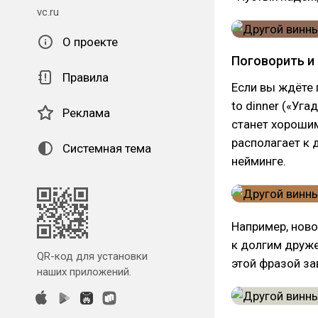
vc.ru
О проекте
Поговорить и
Правила
Если вы ждёте 
to dinner («Уга
Реклама
станет хорошим
располагает к 
Системная тема
нейминге.
Например, ново
к долгим друж
QR-код для установки
этой фразой за
наших приложений.