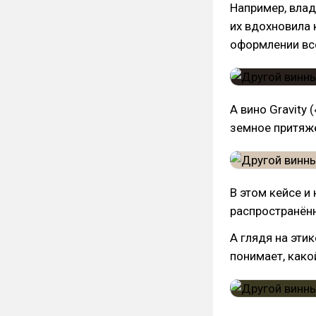
Например, влад
их вдохновила 
оформлении вс
А вино Gravity
земное притяж
В этом кейсе и
распространён
А глядя на этик
понимает, како