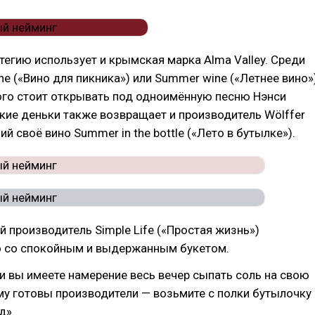
егию использует и крымская марка Alma Valley. Среди
ine («Вино для пикника») или Summer wine («Летнее вино»)
ого стоит открывать под одноимённую песню Нэнси
кие деньки также возвращает и производитель Wölffer
ий своё вино Summer in the bottle («Лето в бутылке»).
 производитель Simple Life («Простая жизнь»)
о со спокойным и выдержанным букетом.
 и вы имеете намерение весь вечер сыпать соль на свою
тому готовы производители — возьмите с полки бутылочку
д».