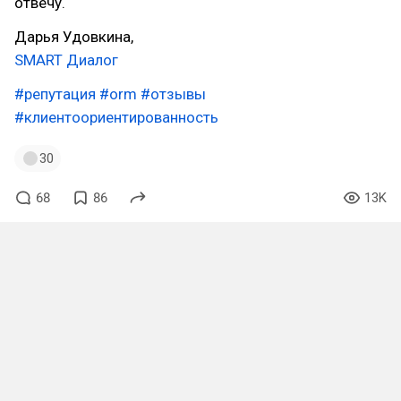
отвечу.
Дарья Удовкина,
SMART Диалог
#репутация
#orm
#отзывы
#клиентоориентированность
30
68
86
13K