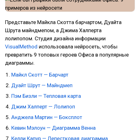
Представьте Майкла Скотта барчартом, Дуайта
Шрута майндмепом, а Джима Халперта
лолипопом. Студия дизайна информации
VisualMethod
использовала нейросеть, чтобы
превратить 9 топовых героев Офиса в популярные
диаграммы.
Майкл Скотт — Барчарт
Дуайт Шрут — Майндмеп
Пэм Бизли — Тепловая карта
Джим Халперт — Лолипоп
Анджела Мартин — Боксплот
Кевин Мэлоун — Диаграмма Венна
Келли Капур — Лепестковая диаграмма