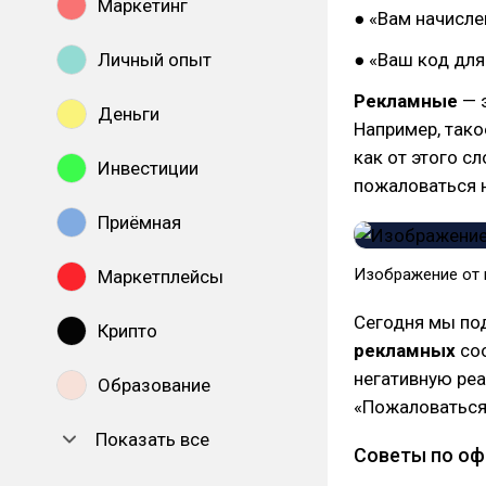
Маркетинг
● «Вам начисле
Личный опыт
● «Ваш код для
Рекламные
— э
Деньги
Например, так
как от этого с
Инвестиции
пожаловаться 
Приёмная
Изображение от na
Маркетплейсы
Сегодня мы по
Крипто
рекламных
соо
негативную реа
Образование
«Пожаловаться»
Показать все
Советы по о