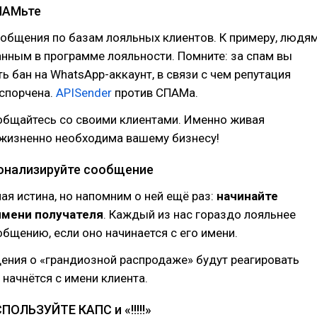
СПАМьте
общения по базам лояльных клиентов. К примеру, людям
нным в программе лояльности. Помните: за спам вы
ь бан на WhatsApp-аккаунт, в связи с чем репутация
испорчена.
APISender
против СПАМа.
общайтесь со своими клиентами. Именно живая
жизненно необходима вашему бизнесу!
сонализируйте сообщение
ная истина, но напомним о ней ещё раз:
начинайте
имени получателя
. Каждый из нас гораздо лояльнее
общению, если оно начинается с его имени.
ения о «грандиозной распродаже» будут реагировать
 начнётся с имени клиента.
СПОЛЬЗУЙТЕ КАПС и «!!!!!»