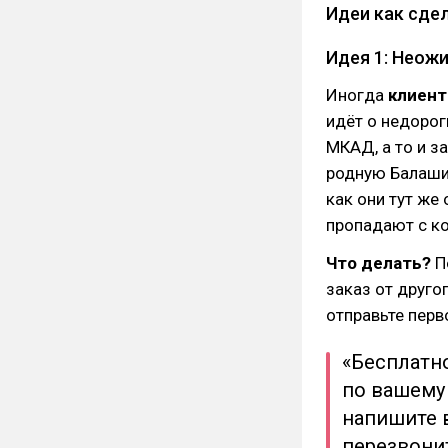
Идеи как сде
Идея 1: Неож
Иногда
клиент
идёт о недорог
МКАД, а то и з
родную Балаших
как они тут же
пропадают с к
Что делать?
П
заказ от другог
отправьте пер
«Бесплатно
по вашему 
напишите 
перезвонит