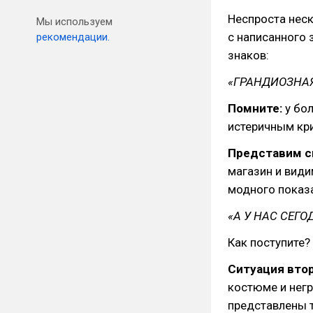
Неспроста нес
Мы используем
с написанного 
рекомендации.
знаков:
«ГРАНДИОЗНАЯ
Помните:
у бо
истеричным кри
Представим с
магазин и вид
модного показа
«А У НАС СЕГО
Как поступите?
Ситуация втор
костюме и негр
представлены 