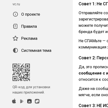
Совет 1: Не 
vc.ru
Отправляйте со
О проекте
зарегистрирова
можете получит
Правила
бренда будет 
Реклама
Не СПАМьте — 
коммуникация 
Системная тема
Совет 2: Пер
Да, это пропис
сообщение с 
относится к со
QR-код для установки
Даже на сообщ
наших приложений.
мягче, если оно
Совет 3: НЕ И