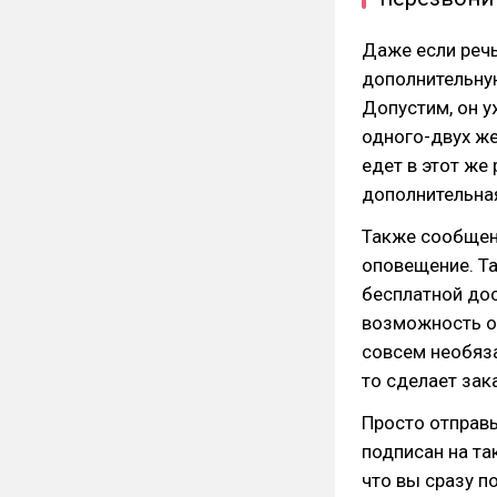
Даже если речь
дополнительную
Допустим, он у
одного-двух же
едет в этот же
дополнительна
Также сообщен
оповещение. Та
бесплатной дос
возможность от
совсем необяза
то сделает зак
Просто отправь
подписан на та
что вы сразу п