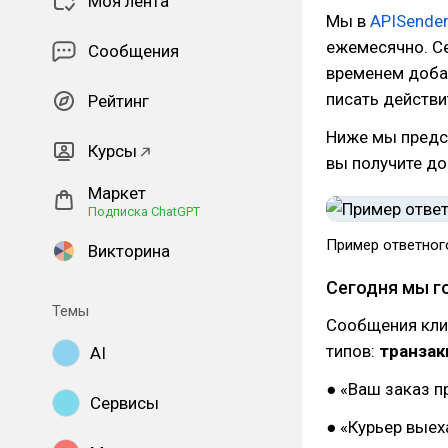
Моя лента
Мы в
APISende
ежемесячно. Се
Сообщения
временем добав
писать действ
Рейтинг
Ниже мы предс
Курсы
вы получите до
Маркет
Подписка ChatGPT
Пример ответног
Викторина
Сегодня мы г
Темы
Сообщения кли
типов:
транзак
AI
● «Ваш заказ п
Сервисы
● «Курьер выех