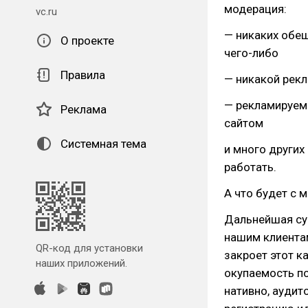
модерация:
vc.ru
— никаких обещ
О проекте
чего-либо
Правила
— никакой рекл
— рекламируемы
Реклама
сайтом
Системная тема
и много других
работать.
А что будет с 
Дальнейшая су
нашим клиентам
QR-код для установки
закроет этот к
наших приложений.
окупаемость п
нативно, аудит