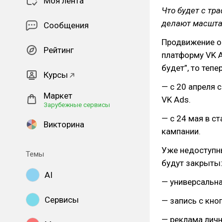
Моя лента
Что будет с тр
делают масшта
Сообщения
Продвижение о
Рейтинг
платформу VK A
будет”, то теп
Курсы
— с 20 апреля 
Маркет
VK Ads.
Зарубежные сервисы
— с 24 мая в с
Викторина
кампании.
Уже недоступны
Темы
будут закрыты
AI
— универсальна
Сервисы
— запись с кно
— реклама лич