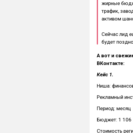
жирные бюдже
трафик, заво
активом шан
Сейчас лид е
будет поздно
А вот и свежи
ВКонтакте:
Кейс 1.
Ниша: финансо
Рекламный инст
Период: месяц
Бюджет: 1 106 
Стоимость реги