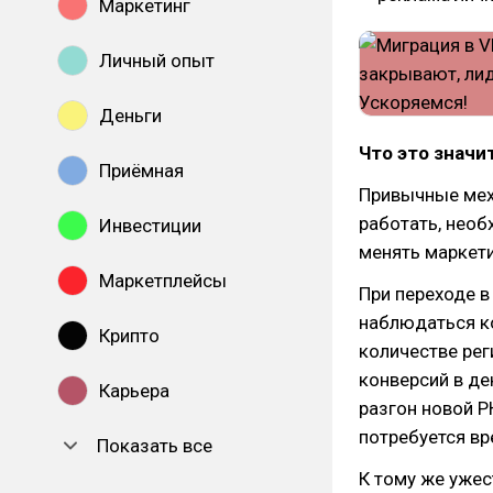
Маркетинг
Личный опыт
Деньги
Что это значи
Приёмная
Привычные мех
работать, необ
Инвестиции
менять маркети
Маркетплейсы
При переходе в
наблюдаться ко
Крипто
количестве рег
конверсий в де
Карьера
разгон новой Р
потребуется вр
Показать все
К тому же уже