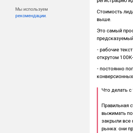
регистрацию ид
Мы используем
Стоимость лида
рекомендации.
выше.
Это самый про
предсказуемый 
- рабочие текс
открутом 100К+
- постоянно по
конверсионных
Что делать с
Правильная с
выжимать по 
закрыли все 
рынка: они п