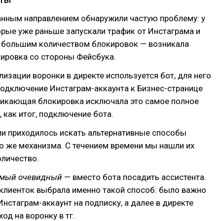
анным направлением обнаружили частую проблему: у
орые уже раньше запускали трафик от Инстаграма и
с большим количеством блокировок — возникала
ировка со стороны Фейсбука.
ализации воронки в директе используется бот, для него
подключение Инстаграм-аккаунта к Бизнес-странице
никающая блокировка исключала это самое полное
, как итог, подключение бота.
ии приходилось искать альтернативные способы
о же механизма. С течением времени мы нашли их
оличество.
самый очевидный
— вместо бота посадить ассистента.
клиенток выбрала именно такой способ: было важно
Инстаграм-аккаунт на подписку, а далее в директе
од на воронку в тг.