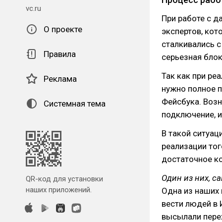
vc.ru
При работе с д
О проекте
экспертов, кот
сталкивались 
Правила
серьезная блок
Так как при ре
Реклама
нужно полное 
Фейсбука. Воз
Системная тема
подключение, и
В такой ситуац
реализации тог
достаточное к
Один из них, 
QR-код для установки
наших приложений.
Одна из наших 
вести людей в 
высылали перех