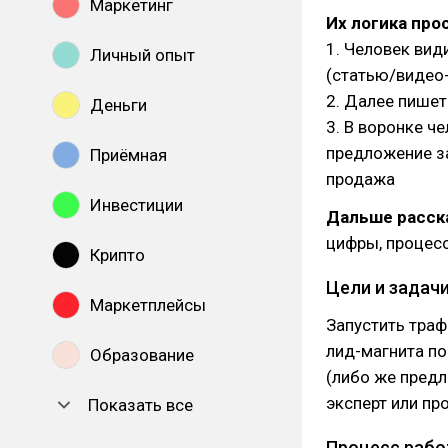
Маркетинг
Их логика про
1. Человек вид
Личный опыт
(статью/видео
2. Далее пишет
Деньги
3. В воронке ч
предложение за
Приёмная
продажа
Инвестиции
Дальше расска
цифры, процес
Крипто
Цели и задач
Маркетплейсы
Запустить траф
лид-магнита п
Образование
(либо же пред
эксперт или п
Показать все
Процесс раб