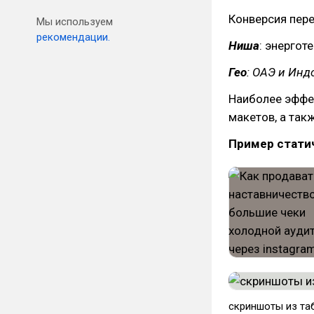
Конверсия пере
Мы используем
рекомендации.
Ниша
: энергот
Гео
: ОАЭ и Инд
Наиболее эффе
макетов, а так
Пример статич
скриншоты из та