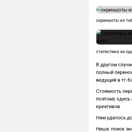
скриншоты из та
статистика за од
В другом случа
полный перенос
ведущий в тг-б
Стоимость пере
поэтому здесь
креативов.
Нам удалось до
Ниша: поиск эк