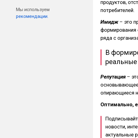
продуктов, отс
Мы используем
потребителей.
рекомендации.
Имидж
– это п
формирования 
ряда с организ
В формир
реальные
Репутация
– эт
основывающеес
опирающиеся н
Оптимально, е
Подписывайт
новости, инт
актуальные 