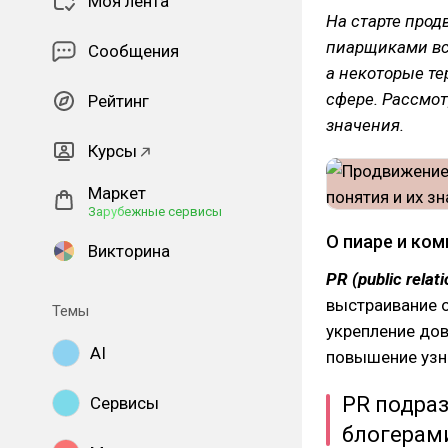
Моя лента
На старте про
пиарщиками вс
Сообщения
а некоторые т
сфере. Рассмот
Рейтинг
значения.
Курсы
Маркет
Зарубежные сервисы
О пиаре и ко
Викторина
PR (public relat
выстраивание о
Темы
укрепление дов
AI
повышение узна
PR подра
Сервисы
блогерами