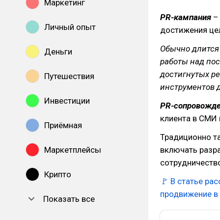
Маркетинг
PR-кампания
–
Личный опыт
достижения це
Обычно длится 
Деньги
работы над по
достигнутых р
Путешествия
инструментов 
Инвестиции
PR-сопровожд
клиента в СМИ 
Приёмная
Традиционно та
Маркетплейсы
включать разра
сотрудничество
Крипто
🚩
В статье ра
продвижение в
Показать все