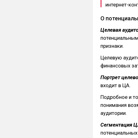
интернет-кон
О потенциаль
Целевая аудито
потенциальным
признаки.
Целевую аудит
финансовых зат
Портрет целево
входит в ЦА.
Подробное и то
понимания воз
аудитории.
Сегментация Ц
потенциальных 