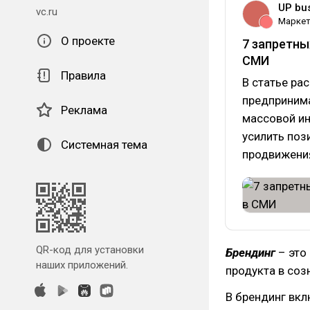
UP bus
vc.ru
Маркет
О проекте
7 запретны
СМИ
Правила
В статье ра
предпринима
Реклама
массовой ин
усилить поз
Системная тема
продвижения
QR-код для установки
Брендинг
– это
наших приложений.
продукта в соз
В брендинг вк