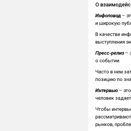
О взаимодейс
Инфоповод
– э
и широкую публ
В качестве инф
выступления эк
Пресс-релиз
– 
о событии.
Часто в нем з
позицию по зн
Интервью
– это
человек задает
Чтобы интервь
рассматривают
рынков, пробл