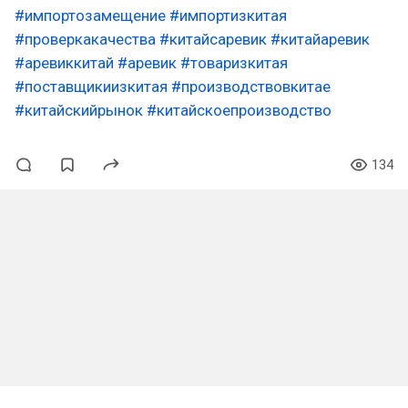
#импортозамещение
#импортизкитая
#проверкакачества
#китайсаревик
#китайаревик
#аревиккитай
#аревик
#товаризкитая
#поставщикиизкитая
#производствовкитае
#китайскийрынок
#китайскоепроизводство
134