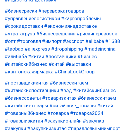
#бизнесриски
#перевозкатоваров
#управлениелогистикой
#каргопроблемы
#срокидоставки
#экономиянадоставке
#утратагруза
#бизнесрешения
#рискиперевозок
#опт
#торговля
#импорт
#экспорт
#alibaba
#1688
#taobao
#aliexpress
#dropshipping
#madeinchina
#алибаба
#китай
#поставщики
#бизнес
#китайскийбизнес
#китай
#выставки
#кантонскаяярмарка
#ChinaLookGroup
#поставщикикитая
#бизнесскитаем
#китайскиепоставщики
#вэд
#китайскийбизнес
#бизнессоветы
#товаризкитая
#бизнесскитаем
#китайскиетовары
#китайские_товары
#китай
#товарныйбизнес
#товарка
#товарка2024
#товарыизкитая
#закупкионлайн
#закупка
#закупки
#закупкиизкитая
#параллельныйимпорт