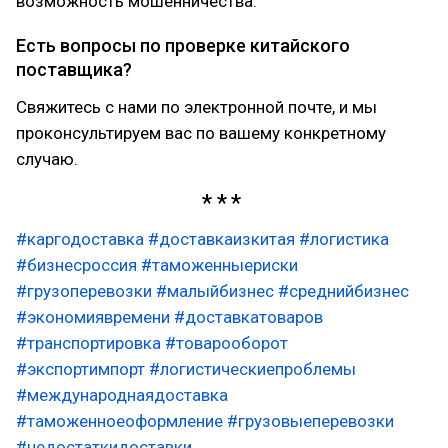
возможность мошенничества.
Есть вопросы по проверке китайского
поставщика?
Свяжитесь с нами по электронной почте, и мы
проконсультируем вас по вашему конкретному
случаю.
#каргодоставка
#доставкаизкитая
#логистика
#бизнесроссия
#таможенныериски
#грузоперевозки
#малыйбизнес
#среднийбизнес
#экономиявремени
#доставкатоваров
#транспортировка
#товарооборот
#экспортимпорт
#логистическиепроблемы
#международнаядоставка
#таможенноеоформление
#грузовыеперевозки
#недостаткидоставки