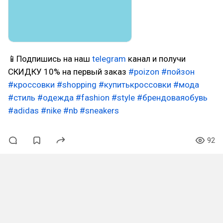
📱Подпишись на наш
telegram
канал и получи
СКИДКУ 10% на первый заказ
#poizon
#пойзон
#кроссовки
#shopping
#купитькроссовки
#мода
#стиль
#одежда
#fashion
#style
#брендоваяобувь
#adidas
#nike
#nb
#sneakers
92